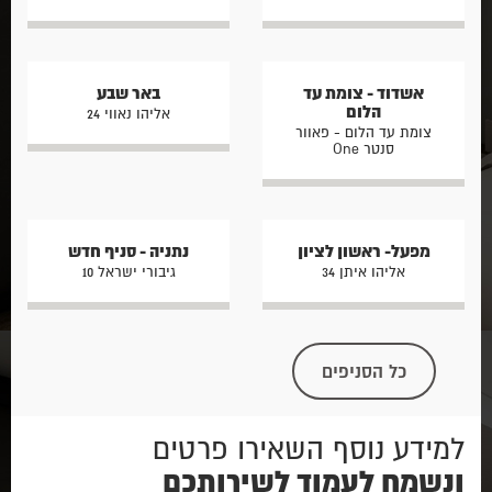
אשדוד - צומת עד
באר שבע
הלום
אליהו נאווי 24
צומת עד הלום - פאוור
סנטר One
מפעל- ראשון לציון
נתניה - סניף חדש
אליהו איתן 34
גיבורי ישראל 10
כל הסניפים
למידע נוסף השאירו פרטים
ונשמח לעמוד לשירותכם