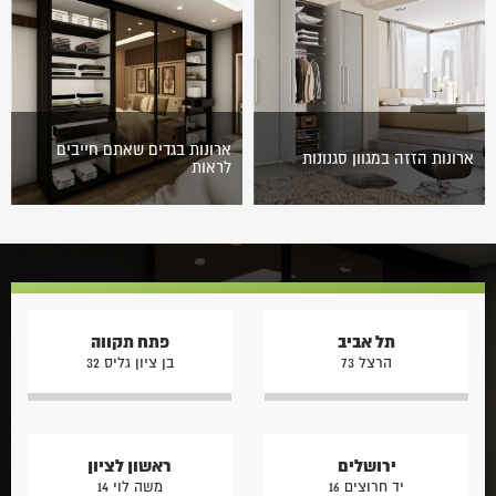
פעילותה של חברת ההייטק
מרענן של הארונות בבית, בעיקר
שבבעלותכם? זה הזמן לדעת
אם מדובר בבית חדש לגמרי,…
הכול על עיצוב…
ארונות בגדים שאתם חייבים
ארונות הזזה במגוון סגנונות
לראות
ארונות הזזה אלו ארונות
ארונות בגדים יכולים לשנות
שדלתותיהם נפתחות על ידי
מקצה לקצה את עיצוב חלל
הזזת דלת מצד לצד. אם עד
המגורים בו הם ממוקמים, זאת
היום ניסינו להסוות את הארון
הודות להיצע הולך וגדל של
ולשלבו…
ארונות…
תל אביב
פתח תקווה
הרצל 73
בן ציון גליס 32
ירושלים
ראשון לציון
יד חרוצים 16
משה לוי 14