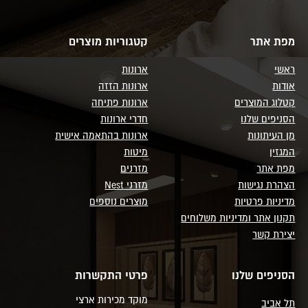
מפת אתר
קטגוריות מוצרים
ראשי
ארונות
אודות
ארונות הזזה
קטלוג המוצרים
ארונות פתיחה
הסניפים שלנו
חדרי ארונות
מן העיתונות
ארונות בהתאמה אישית
המגזין
מיטות
מפת אתר
מזרנים
הצהרת נגישות
מזרני Nest
מדיניות פרטיות
מוצרים נוספים
תקנון אתר ומדיניות משלוחים
יצירת קשר
הסניפים שלנו
פרטי התקשרות
מוקד מכירות ארצי
תל אביב