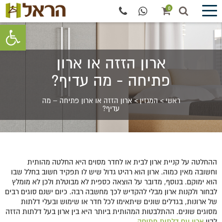
0
פתח סרגל 
ארון הזזה או ארון
פתיחה - מה עדיף?
ראשי
>
המגזין
>
ארון הזזה או ארון פתיחה – מה
עדיף?
ההחלטה על קניית ארון לבית או לחדר מסוים היא החלטה מהותית
וחשובה מאין כמוה. ארון הוא רהיט גדול שיש לו תפקיד חשוב בחלל שבו
הוא ימוקם. בנוסף, מדובר על הוצאה כספית לא מבוטלת ולכן לא מומלץ
לבחור ולקנות ארון מבלי להקדיש לכך מחשבה רבה. כיום ישנם סוגים רבים
של ארונות, בגדלים שונים שיתאימו לכל חדר או שימוש ובעלי דלתות
מסוגים שונים. ההתלבטות המהותית ביותר היא בין ארון בעל דלתות הזזה
לבין
ארון עם דלתות פתיחה
.