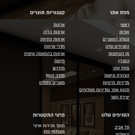
מפת אתר
קטגוריות מוצרים
ראשי
ארונות
אודות
ארונות הזזה
קטלוג המוצרים
ארונות פתיחה
הסניפים שלנו
חדרי ארונות
מן העיתונות
ארונות בהתאמה אישית
המגזין
מיטות
מפת אתר
מזרנים
הצהרת נגישות
מזרני Nest
מדיניות פרטיות
מוצרים נוספים
תקנון אתר ומדיניות משלוחים
יצירת קשר
הסניפים שלנו
פרטי התקשרות
מוקד מכירות ארצי
תל אביב
052-9095100
ירושלים