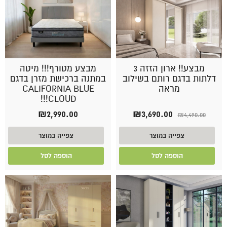
מבצע!! ארון הזזה 3
מבצע מטורף!!! מיטה
דלתות בדגם רותם בשילוב
במתנה ברכישת מזרן בדגם
מראה
CALIFORNIA BLUE
CLOUD!!!
המחיר
המחיר
₪
2,990.00
₪
3,690.00
₪
4,490.00
המקורי
הנוכחי
היה:
הוא:
צפייה במוצר
צפייה במוצר
₪3,690.00.
₪4,490.00.
הוספה לסל
הוספה לסל