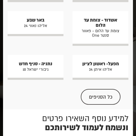
אשדוד - צומת עד
באר שבע
הלום
אליהו נאווי 24
צומת עד הלום - פאוור
סנטר One
מפעל- ראשון לציון
נתניה - סניף חדש
אליהו איתן 34
גיבורי ישראל 10
כל הסניפים
למידע נוסף השאירו פרטים
ונשמח לעמוד לשירותכם