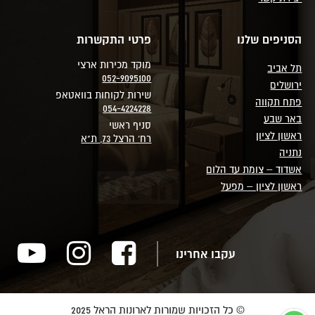
הסניפים שלנו
פרטי התקשרות
מוקד מכירות ארצי
תל אביב
052-9095100
ירושלים
שירות לקוחות בוואטאפ
פתח תקווה
054-4224228
באר שבע
סניף ראשי
ראשון לציון
רח' הרצל 73, ת"א
נתניה
אשדוד – צומת עד הלום
ראשון לציון – מפעל
עקבו אחרינו
© כל הזכויות שמורות לארונות הראל 2025