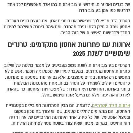
של בגדים ואביזרים. חידושי עיצוב ארונות כמו אלה מאפשרים לכל אחד
להרגיש כמו אמן בעיצוב חדרו.
הטרנד הזה מביא לכך שכאשר אנו בוחרים ארון, אנו בעצם בונים מערכת
אחסון שתהיה חלק בלתי נפרד מהחדר, ומתאימה בצורה מושלמת למידות
החדר ולדרישות האישיות של בעל הבית.
ארונות עם פתרונות אחסון מתקדמים: טרנדים
שימושיים לשנת 2025
הטרנדים בעיצוב ארונות לשנת 2025 מצביעים על מגמה בולטת של שילוב
פתרונות אחסון מתקדמים. במעבר לעידן של טכנולוגיה חכמה, אנשים לא
מחפשים רק ארונות בגדים מעוצבים, אלא גם ארונות שמספקים פתרונות
פרקטיים ויעילים לשמירה על הסדר בבית. אחת מהתכונות הבולטות
ביותר בארונות החדשים היא השדרוג של אפשרויות האחסון, כך שהארון
לא רק נראה יפה, אלא גם מייעל את השימוש בחלל.
ארונות הזזה יוקרתיים
, לדוגמה, הם מבין הפתרונות המובילים בקטגוריית
האחסון, והם מתאימים לחללים קטנים, שם יש צורך בחיסכון במקום
ובניצול אופטימלי של כל פינה. אחד היתרונות המרכזיים של ארון הזזה
הוא החיסכון במקום, מכיוון שאין צורך בשטח נוסף לפתיחת הדלתות.