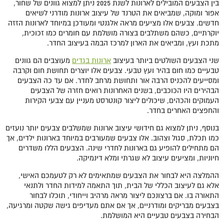
בין הצבעים המובילים לארונות לשנת 2025 ניתן למצוא גוונים של שחור,
אפור ומוקה, שמביאים את הטרנד של עיצוב ארונות מודרני לשיאים
חדשים. צבעים אלו מציעים מראה אלגנטי ומעודכן במיוחד לארונות הזזה
יוקרתיים, כשהם משתלבים בצורה מושלמת עם חומרים כמו זכוכית,
מתכת ועץ, ומביאים את הארון למרכז הבמה בעיצוב החדר.
שני הצבעים השולטים ביותר בעיצוב
ארונות בגדים
מעוצבים הם גוונים
טבעיים כמו חום בהיר ועץ טבעי. צבעים אלו יוצרים תחושת חום וקרבה
ומסייעים להכניס הרבה אור ותחושת מרחב לחדר. אם עד כה הצבעים
הבהירים היו הכוכבים, בשנים האחרונות רואים חזרה של הצבעים
העמוקים והכהים, שיכולים ליצור קונטרסט מעניין עם צבעי הקירות
והחפצים האחרים בחדר.
בנוסף, ניתן למצוא גם חידושי עיצוב ארונות שמשלבים צבעים יותר נועזים
כמו תכלת, סגול וצהוב. אלו צבעים שמעורבים במיוחד בארונות ילדים, אך
הם מתחילים להופיע גם בארונות לחדרי שינה. הצבעים הללו משדרים
חיוניות, ומציעים עיצוב לא שגרתי ומלא דינמיקה.
ההמלצה היא לבחור את הצבעים שמתאימים לא רק לטעמכם האישי,
אלא גם לעיצוב הכללי של הבית, תוך התאמה למידות החדר ולתנאי
התאורה בו. אם ברצונכם ליצור מראה מרהיב וייחודי, תוכלו לבחור
בצבעים מבריקים ומודרניים, אך אם אתם מעדיפים גישה שקטה ומרגיעה,
הבחירה בצבעים טבעיים היא המושלמת.