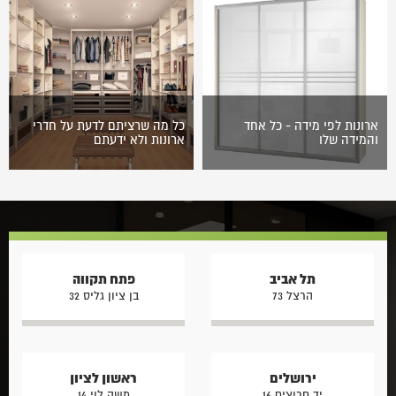
זו מורכבת ממספר גדול של
משהו אחר וצריך לבצע
גורמים שעליכם לבחון, אשר
התאמות. זה לא יעיל" גיא
קשורים…
ריינדל…
ארונות לפי מידה - כל אחד
כל מה שרציתם לדעת על חדרי
והמידה שלו
ארונות ולא ידעתם
עיצוב ארונות בהתאמה אישית
הבנייה של העידן הנוכחי
מאפשר לכל לקוח לקבל בדיוק
מאופיינת בהקצאת חלל שישמש
את הארון שחלם עליו! ארונות
את הדיירים כחדר ארונות. מעבר
הראל מתכננים ומייצרים ארונות
לעובדה בה חדר הארונות
לפי מידה…
הפתוח נבנה כך…
תל אביב
פתח תקווה
הרצל 73
בן ציון גליס 32
ירושלים
ראשון לציון
יד חרוצים 16
משה לוי 14