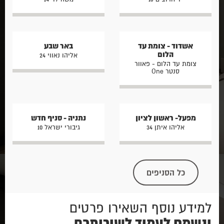
אשדוד - צומת עד
באר שבע
הלום
אליהו נאווי 24
צומת עד הלום - פאוור
סנטר One
מפעל- ראשון לציון
נתניה - סניף חדש
אליהו איתן 34
גיבורי ישראל 10
כל הסניפים
למידע נוסף השאירו פרטים
ונשמח לעמוד לשירותכם