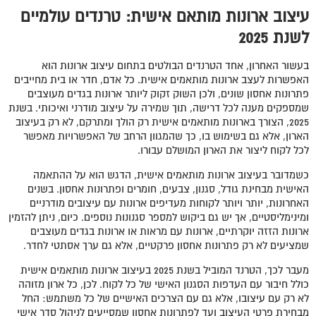
עיצוב ארונות מותאם אישית: טרנדים עולמיים
לשנת 2025
בעשור האחרון, אחד הטרנדים הבולטים בתחום עיצוב ארונות הוא
האפשרות לעצב ארונות מותאמים אישית. כל אדם, חדר או בית מחייבים
פתרונות אחסון שונים, ולכן השוק זקוק ליותר ארונות בגדים מעוצבים
שמספקים מענה לכל דרישה, תוך שמירה על עיצוב מודרני ואיכותי. בשנת
2025, הצורך בארונות מותאמים אישית רק הולך ומתרקם, לא רק בעיצוב
הארון, אלא גם בשימוש בו, כך שהמגוון הרחב של האפשרויות מאפשר
לכל לקוח ליצור את הארון המושלם עבורו.
כשמדובר בעיצוב ארונות מותאמים אישית, הדגש הוא על ההתאמה
האישית מבחינת גודל, סגנון, צבעים, חומרים ופתרונות אחסון. בשנים
האחרונות, יותר ויותר לקוחות מעדיפים ארונות עם עיצובים מודרניים
ומינימליסטיים, אך יש גם ביקוש למספר סגנונות נוספים. כיום, ניתן להזמין
ארונות הזזה יוקרתיים, ארונות עם מראות או ארונות בגדים מעוצבים
שמציעים לא רק פתרונות אחסון פרקטיים, אלא גם ערך אסתטי לחדר.
מעבר לכך, הטרנד המוביל בשנת 2025 בעיצוב ארונות מותאמים אישית
כולל חיבור עם העדפות הסגנון האישי של כל לקוח. לכן, כל ארון מזוהה
לא רק עם עיצובו, אלא גם עם הצרכים האישיים של כל משתמש: החל
מבחירת פרטי העיצוב ועד לפתרונות אחסון שמסייעים לניהול סדר אישי