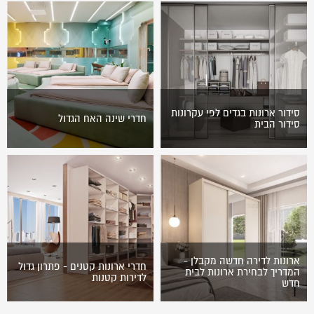
סידור ארונות בגדים לפי עקרונות
חדרי שינה האח הגדול
סידור הבית
אחד האלמנטים שאנשים הכי
חדר שינה האח הגדול חדר שינה
נרתעים מהם מבין עבודות סידור
האח הגדול בעונה החדשה מציג
הבית הוא סידור ארונות בגדים.
סטנדרט חדש של עיצוב ונוחות,
עבור רוב האנשים מדובר במטלה
עם מיטות זוגיות מעוצבות…
שאינה…
ארונות לדירה חדשה מקבלן -
חדרי ארונות קטנים - פתרון גדול
המדריך לבחירת ארונות לבית
לדירות קטנות
חדש
רכישת דירה חדשה מקבלן היא
חדרי ארונות הפכו בשנים