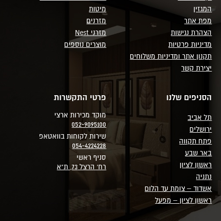
המגזין
מיטות
מפת אתר
מזרנים
הצהרת נגישות
מזרני Nest
מדיניות פרטיות
מוצרים נוספים
תקנון אתר ומדיניות משלוחים
יצירת קשר
הסניפים שלנו
פרטי התקשרות
מוקד מכירות ארצי
תל אביב
052-9095100
ירושלים
שירות לקוחות בוואטאפ
פתח תקווה
054-4224228
באר שבע
סניף ראשי
ראשון לציון
רח' הרצל 73, ת"א
נתניה
אשדוד – צומת עד הלום
ראשון לציון – מפעל