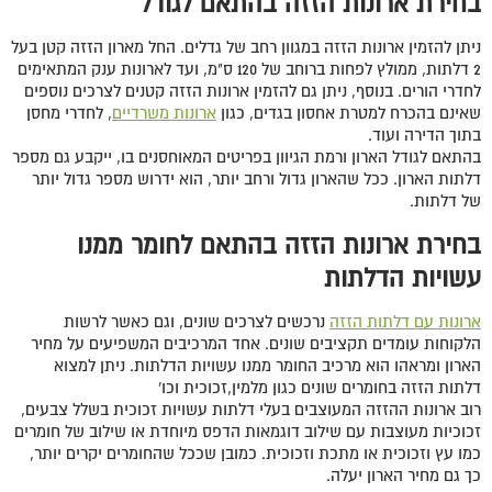
בחירת ארונות הזזה בהתאם לגודל
ניתן להזמין ארונות הזזה במגוון רחב של גדלים. החל מארון הזזה קטן בעל
2 דלתות, ממולץ לפחות ברוחב של 120 ס"מ, ועד לארונות ענק המתאימים
לחדרי הורים. בנוסף, ניתן גם להזמין ארונות הזזה קטנים לצרכים נוספים
שאינם בהכרח למטרת אחסון בגדים, כגון
ארונות משרדיים
, לחדרי מחסן
בתוך הדירה ועוד.
בהתאם לגודל הארון ורמת הגיוון בפריטים המאוחסנים בו, ייקבע גם מספר
דלתות הארון. ככל שהארון גדול ורחב יותר, הוא ידרוש מספר גדול יותר
של דלתות.
בחירת ארונות הזזה בהתאם לחומר ממנו
עשויות הדלתות
ארונות עם דלתות הזזה
נרכשים לצרכים שונים, וגם כאשר לרשות
הלקוחות עומדים תקציבים שונים. אחד המרכיבים המשפיעים על מחיר
הארון ומראהו הוא מרכיב החומר ממנו עשויות הדלתות. ניתן למצוא
דלתות הזזה בחומרים שונים כגון מלמין,זכוכית וכו'
רוב ארונות ההזזה המעוצבים בעלי דלתות עשויות זכוכית בשלל צבעים,
זכוכיות מעוצבות עם שילוב דוגמאות הדפס מיוחדת או שילוב של חומרים
כמו עץ וזכוכית או מתכת וזכוכית. כמובן שככל שהחומרים יקרים יותר,
כך גם מחיר הארון יעלה.