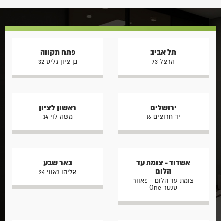
אחד הרגעים המרגשים ביותר
האחרונות לפתרון אחסון הבגדים
בחיים. לאחר קבלת המפתח
הנוח והמבוקש ביותר. עם זאת,
מתחיל שלב עיצוב הבית
חדרי ארונות נתפשים כמוצר
והתאמתו לצרכים האישיים…
יוקרתי שרק בעלי…
תל אביב
פתח תקווה
הרצל 73
בן ציון גליס 32
ירושלים
ראשון לציון
יד חרוצים 16
משה לוי 14
אשדוד - צומת עד
באר שבע
הלום
אליהו נאווי 24
צומת עד הלום - פאוור
סנטר One