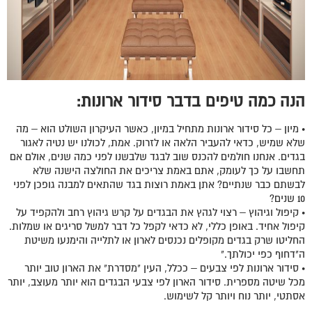
הנה כמה טיפים בדבר סידור ארונות:
• מיון – כל סידור ארונות מתחיל במיון, כאשר העיקרון השולט הוא – מה
שלא שמיש, כדאי להעביר הלאה או לזרוק. אמת, לכולנו יש נטיה לאגור
בגדים. אנחנו חולמים להכנס שוב לבגד שלבשנו לפני כמה שנים, אולם אם
תחשבו על כך לעומק, אתם באמת צריכים את החולצה הישנה שלא
לבשתם כבר שנתיים? אתן באמת רוצות בגד שהתאים למבנה גופכן לפני
10 שנים?
• קיפול וגיהוץ – רצוי לגהץ את הבגדים על קרש גיהוץ רחב ולהקפיד על
קיפול אחיד. באופן כללי, לא כדאי לקפל כל דבר למשל סריגים או שמלות.
החליטו שרק בגדים מקופלים נכנסים לארון או לתלייה והימנעו משיטת
ה"דחוף כפי יכולתך."
• סידור ארונות לפי צבעים – ככלל, העין "מסדרת" את הארון טוב יותר
מכל שיטה מספרית. סידור הארון לפי צבעי הבגדים הוא יותר מעוצב, יותר
אסתטי, יותר נוח ויותר קל לשימוש.