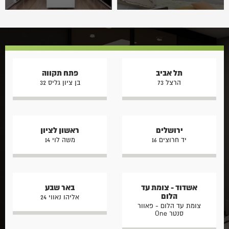
ארונות הזזה הם ללא ספק
חדר ארונות הוא יותר מסתם
פתרון מצוין עבור בתים רבים
מקום לאחסון בגדים, הוא מרחב
והם מאפשרים לנו נוחות רבה
אישי המשקף את הסגנון
לצד חיסכון רב במקום. בשונה…
והצרכים שלנו. בין אם אתם
מתכננים…
תל אביב
פתח תקווה
הרצל 73
בן ציון גליס 32
ירושלים
ראשון לציון
יד חרוצים 16
משה לוי 14
אשדוד - צומת עד
באר שבע
הלום
אליהו נאווי 24
צומת עד הלום - פאוור
סנטר One