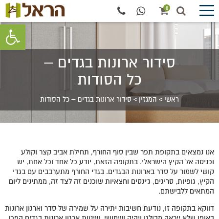
0
פתח סרגל 
סידור ארונות בגדים –
כל הסודות
ראשי
>
המגזין
>
סידור ארונות בגדים – כל הסודות
אנו נמצאים בתקופת תפר שבין סוף החורף, תחילת אביב קצר וקולע
וכניסה אל הקיץ הישראלי. בתקופה הזאת, יודע כל אחד וכל אחת, יש
קושי לשמור על סדר בארונות הבגדים. בגדי החורף מתערבבים עם בגדי
הקיץ, גופיות, סריגים, ג'ינסים וחצאיות שוכנים זה לצד זה, ממתינים ליום
המתאים ללבישתם.
דווקא בתקופה זו, נודעת חשיבות יתירה על שמירה של סדר וארגון ארונות
באופן שלא ייראה מבולגן ויהיה שימושי. שיטות ארגון ארונות בגדים הפכו