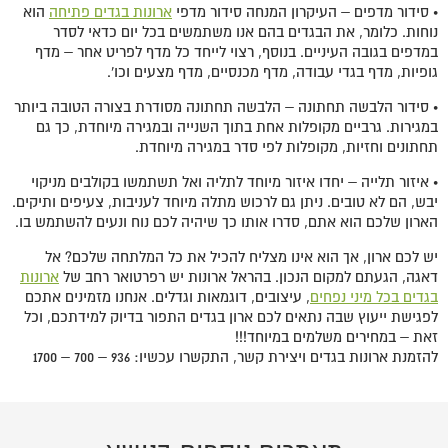
• סידור מדפים – העיקרון המנחה סידור מדפי
ארונות בגדים פתיחה
הוא
נוחות. כלומר, את הבגדים בהם אנו משתמשים בכל יום כדאי לסדר
במדפים בגובה העיניים. בנוסף, רצוי לייחד כל מדף לפריט אחר – מדף
גופיות, מדף בגדי עבודה, מדף מכנסיים, מדף מצעים וכו'.
• סידור הלבשה תחתונה – הלבשה תחתונה מסודרת בצורה הטובה ביותר
במגירות. גרביים מקופלות אחת בתוך השנייה ובמגירה מיוחדת, כך גם
תחתונים וחזיות, מקופלות לפי סדר במגירה מיוחדת.
• איזור תלייה – יחדו איזור מיוחד לתליה ואל תשתמשו בקולבים מניקוי
יבש, הם לא טובים. ניתן גם לרכוש מתלה מיוחד לעניבות, צעיפים ותיקים.
הארון שלכם הוא אתם, סדרו אותו כך שיהיה לכם נוח ונעים להשתמש בו.
יש לכם ארון, אך הוא אינו מצליח להכיל את כל המלתחה שלכם? אל
דאגה, הגעתם למקום הנכון. בהראל ארונות יש רפרטואר רחב של
ארונות
בגדים בכל מיני נפחים
, עיצובים, דוגמאות וגדלים. אנחנו מזמינים אתכם
לפגישת ייעוץ שבה נתאים לכם ארון בגדים התפור בדיוק למידתכם, וכל
זאת – במחירים משלמים במיוחד!!!
להזמנת ארונות בגדים ויצירת קשר, התקשרו עכשיו: 936 – 700 – 1700