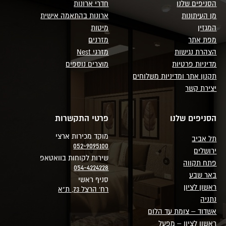
הסניפים שלנו
חדרי ארונות
מן העיתונות
ארונות בהתאמה אישית
המגזין
מיטות
מפת אתר
מזרנים
הצהרת נגישות
מזרני Nest
מדיניות פרטיות
מוצרים נוספים
תקנון אתר ומדיניות משלוחים
יצירת קשר
הסניפים שלנו
פרטי התקשרות
מוקד מכירות ארצי
תל אביב
052-9095100
ירושלים
שירות לקוחות בוואטאפ
פתח תקווה
054-4224228
באר שבע
סניף ראשי
ראשון לציון
רח' הרצל 73, ת"א
נתניה
אשדוד – צומת עד הלום
ראשון לציון – מפעל