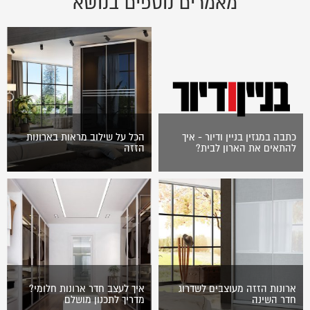
מאמרים נוספים בנושא
כתבה במגזין בניין ודיור - איך
הכל על שילוב מראות בארונות
להתאים את הארון לבית?
הזזה
ארון הוא אחד מהאביזרים
בדומה לארונות סטנדרטיים, גם
החשובים ביותר בחדר השינה.
עבור ארונות הזזה ניתן לשלב
בכתבה שפורסמה בפורטל בניין
סוגים שונים של אלמנטים
ודיור, מסביר גיא ריינדלר כיצד
בדלתות, כמו סוגים שונים של
יש להתאים את…
עץ, שילובים…
ארונות הזזה מעוצבים לשדרוג
איך לעצב חדר ארונות חלומי?
חדר השינה
מדריך לתכנון מושלם