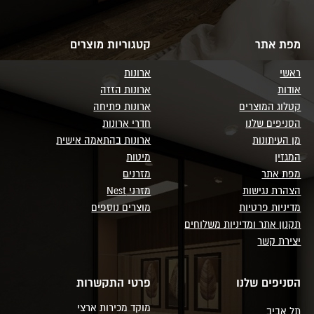
מפת אתר
קטגוריות מוצרים
ראשי
ארונות
אודות
ארונות הזזה
קטלוג המוצרים
ארונות פתיחה
הסניפים שלנו
חדרי ארונות
מן העיתונות
ארונות בהתאמה אישית
המגזין
מיטות
מפת אתר
מזרנים
הצהרת נגישות
מזרני Nest
מדיניות פרטיות
מוצרים נוספים
תקנון אתר ומדיניות משלוחים
יצירת קשר
הסניפים שלנו
פרטי התקשרות
מוקד מכירות ארצי
תל אביב