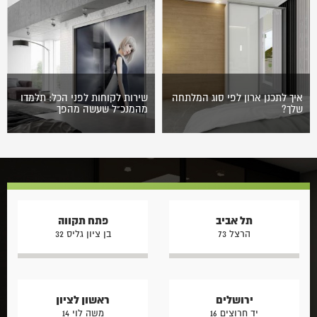
שקעי קיר לצד עמודים, אזורים
שכן מעבר דירה הוא לא רק
מתחת למדרגות, גומחות לצד
מעבר לגור במקום אחר פיזית
דלתות או…
בלבד…
איך לתכנן ארון לפי סוג המלתחה
שירות לקוחות לפני הכל: תלמדו
שלך?
מהמנכ"ל שעשה מהפך
כשאנשים מתכננים ארון בגדים,
כבוד גדול. השנה, לראשונה ב-14
הם נוטים להתחיל מהשאלה:
שנות קיומה של תחרות העסקים
כמה דלתות? הזזה או פתיחה?
של המרכז הישראלי לניהול,
לבן או עץ? אבל האמת היא
הגיעה לגמר גם חברת רהיטים.
שתכנון…
ארונות…
תל אביב
פתח תקווה
הרצל 73
בן ציון גליס 32
ירושלים
ראשון לציון
יד חרוצים 16
משה לוי 14