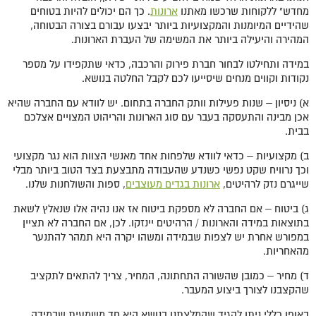
מחדש" ללקוחות שרכשו מאתנו
ארונות
. כך הם יכולים להיות בטוחים
שהידיים המיומנות והמקצועיות ביותר יבצעו עבורם בצורה הבטוחה,
המהירה והיעילה ביותר את המשימה של העברת הארונות.
במידה ותחילטו לבחור חברת פירוק והרכבה, כדאי שתקפידו על מספר
נקודות וקווים מנחים שיסייעו לכם לקבל החלטה בנושא.
א) ניסיון – שנות פעילות וותק החברה בתחום. יש לוודא עם החברה שהיא
אכן מבינה והתעסקה בעבר עם סוג הארונות והריהוט המצויים אצלכם
בבית.
ב) מקצועיות – כדאי לוודא שלפחות אחד מאנשי הצוות הוא נגר מקצועי
וכך נרוויח שקט נפשי כשנדע שהעבודה מתבצעת בצד הטוב ביותר מבלי
שייגרם נזק לרהיטים,
ארונות בגדים מעוצבים
, ספות והשולחנות שלנו.
ג) ביטוח – אם החברה לא מספקת ביטוח אז אנו נהיה אלו שנאלץ לשאת
בתוצאות במידה והארונות / הרהיטים יינזקו. לכן, אם החברה לא תציין
במפורש אחרת יש לצפות שבמידה ומשהו יקרה היא תמהר להתנער
מהאחריות.
ד) מחיר – כמובן שהשורה התחתונה, המחיר, צריך להתאים לתקציב
שהקצבנו לצורך ביצוע המעבר.
באופן כללי ניתן להגיד שהמלצתנו בנושא היא חד משמעית שבמידה