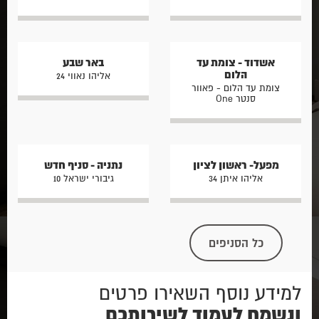
אשדוד - צומת עד
באר שבע
הלום
אליהו נאווי 24
צומת עד הלום - פאוור
סנטר One
מפעל- ראשון לציון
נתניה - סניף חדש
אליהו איתן 34
גיבורי ישראל 10
כל הסניפים
למידע נוסף השאירו פרטים
ונשמח לעמוד לשירותכם