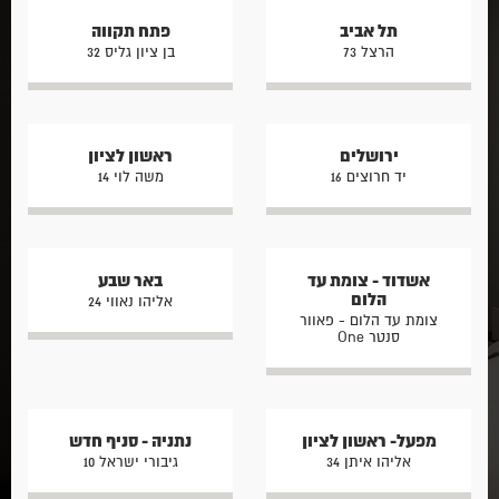
תל אביב
פתח תקווה
הרצל 73
בן ציון גליס 32
ירושלים
ראשון לציון
יד חרוצים 16
משה לוי 14
אשדוד - צומת עד
באר שבע
הלום
אליהו נאווי 24
צומת עד הלום - פאוור
סנטר One
מפעל- ראשון לציון
נתניה - סניף חדש
אליהו איתן 34
גיבורי ישראל 10