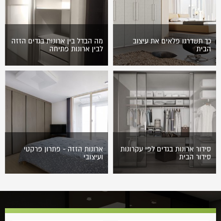
כך תשדרגו פלאים את עיצוב
מה הבדל בין ארונות בגדים הזזה
הבית
לבין ארונות פתיחה
לכולנו חשוב עיצוב הבית שבו
בחירת ארונות היא משימה
אנו חיים. בין אם מדובר בבית
מורכבת ובעיקר עבור מי שלא
חדש או ישן, העיצוב שלו
הצליח לגבש דעה ולבחור את
משפיע עלינו בכל יום.…
הארון המועדף עליו מסך
הארונות הנמכרים…
סידור ארונות בגדים לפי עקרונות
ארונות הזזה - פתרון פרקטי
סידור הבית
ועיצובי
אחד האלמנטים שאנשים הכי
אין מקום...? מחפשים משהו
נרתעים מהם מבין עבודות סידור
חדש...? ארונות הזזה
הבית הוא סידור ארונות בגדים.
לשירותכם! ארונות הזזה הם
עבור רוב האנשים מדובר במטלה
הפתרון הפרקטי ועיצובי למספר
שאינה…
הולך וגדל של אנשים. אין…