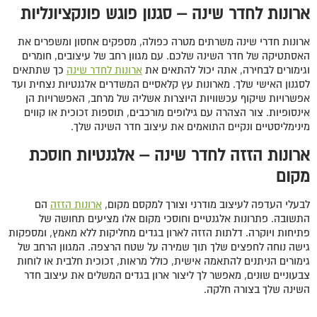
ארונות לחדר שינה – סגנון פוגש פונקציונליות
ארונות חדרי שינה משרתים מטרה כפולה, מספקים אחסון ומשפרים את
האסתטיקה של חדר השינה שלכם. עם מגוון רחב של עיצובים, חומרים
וגימורים לבחירה, אתה יכול להתאים את
ארונות לחדר שינה
כך שתתאים
לסגנון האישי שלך. מארונות עץ קלאסיים המשדרים אלגנטיות נצחית ועד
אפשרויות שיקוף עכשוויות היוצרות אשליה של מרחב, האפשרויות הן
אינסופיות. צור הצהרה עם גילופים מורכבים, תוספות זכוכית או קווים
מינימליסטיים ונקיים התואמים את עיצוב חדר השינה שלך.
ארונות הזזה לחדר שינה – אלגנטיות חוסכת
מקום
לבעלי העדפה לעיצוב מודרני וצורך למקסם מקום,
ארונות הזזה
הם
התשובה. פתרונות אלגנטיים וחוסכי מקום אלו מציעים תחושה של
פתיחות ויוקרה. דלתות הזזה לארון בגדים מחליקות ללא מאמץ, ומספקות
גישה נוחה לחפצים שלך תוך שמירה על שטח הרצפה. המגוון הרחב של
גימורים הניתנים להתאמה אישית, כולל מראות, זכוכית חלבית או לוחות
צבעוניים שונים, מאפשר לך ליצור ארון בגדים המשלים את עיצוב חדר
השינה שלך בצורה חלקה.