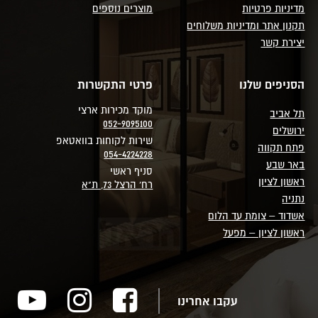
מדיניות פרטיות
מוצרים נוספים
תקנון אתר ומדיניות משלוחים
יצירת קשר
הסניפים שלנו
פרטי התקשרות
מוקד מכירות ארצי
תל אביב
052-9095100
ירושלים
שירות לקוחות בוואטאפ
פתח תקווה
054-4224228
באר שבע
סניף ראשי
ראשון לציון
רח' הרצל 73, ת"א
נתניה
אשדוד – צומת עד הלום
ראשון לציון – מפעל
עקבו אחרינו