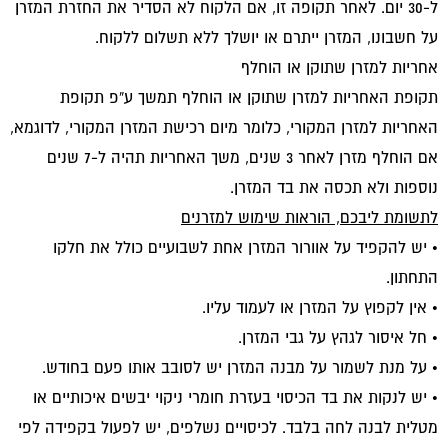
ל-30 יום. לאחר תקופה זו, אם הלקוח לא הסדיר את החזרת המזרן
על חשבונו, המזרן ייתרם או יושלך ללא תשלום ללקוח.
אחריות למזרן שתוקן או הוחלף
תקופת האחריות למזרן שתוקן או הוחלף תמשך ע“פ תקופת
האחריות למזרן המקורי, כלומר מיום רכישת המזרן המקורי, לדוגמא,
אם הוחלף מזרן לאחר 3 שנים, משך האחריות תהיה ל-7 שנים
נוספות ולא תכסה את בד המזרן.
לתשומת ליבכם, הוראות שימוש למזרנים
• יש להקפיד על אוורור המזרן אחת לשבועיים כולל את חלקו
התחתון.
• אין לקפוץ על המזרן או לעמוד עליו.
• חל איסור לגהץ על גבי המזרן.
• על מנת לשמור על מבנה המזרן יש לסובב אותו פעם בחודש.
• יש לנקות את בד הכיסוי בעזרת חומרי ניקוי יבשים איכותיים או
מטלית לבנה לחה בלבד. לכיסויים נשלפים, יש לפעול בקפידה לפי