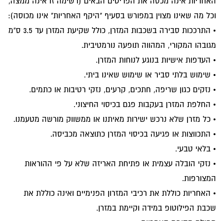
האחריות אינה מכסה את הפריטים הבאים (רשימה זו אינה ממצה,
וכל מה שאינו מצוין במפורש בסעיף "היקף האחריות" אינו מכוסה):
• התרככות סבירה בשכבות המזרן, כולל שקיעת המזרן עד 3.5 ס"מ
מגובהו המקורי, המהווה תופעה נורמטיבית.
• העדפות אישיות בנוגע לנוחות המזרן.
• שימוש בלתי סביר או שימוש שאינו ביתי.
• נזקים כגון שריפה, חתכים, קרעים, נזקי רטיבות או כתמים.
• החלפת המזרן בעקבות פגם בכיסוי החיצוני.
• כל מזרן שלא נרכש ישירות מאיתנו או ממשווק מורשה מטעמנו.
• התכווצות או פגיעה בכיסוי המזרן כתוצאה מכביסה.
• בלאי טבעי.
• נזקי הובלה עצמית או פתיחת האריזה שלא על פי ההוראות
המצורפות.
• האחריות כוללת את רכיבי המזרון הפנימיים ואינה כוללת את
שכבת הפילוטופ במידה וקיימת במזרן.