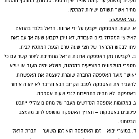
מעלית (משמע עד קומה שנייה אין תוספת סבלות), תתווסף תוספת
מחיר אשר תשולם ישירות למתקין.
זמני אספקה:
א. שעות האספקה ייקבעו על ידי ארונות הראל בלבד בהתאם
לאילוצי המסלול ביום העבודה, לא ניתן לקבוע שעה אך עם זאת
ניתן לבקש התראה של חצי שעה טרם הגעת המתקין לבית.
ב. לקביעת זמן האספקה ארונות הראל מתחייבת ליצור קשר עם כל
מספרי הטלפונים המופיעים בהזמנה, משלא יהיה מענה או שלא
יאושר מועד האספקה החברה שומרת לעצמה את האפשרות
להעביר את האספקה לסבב הקרוב הבא והדבר לא יהווה איחור
באספקה, לא תהיה התחייבות לגבי שעות אספקה.
ג. במקומות אספקה הנדרשים מעבר של מחסום צה"לי ייתכנו
עיכובים באספקות – תאריך האספקה מושפע לרוב מהמצב
הבטחוני.
ד. במוצרי יבוא – זמן האספקה הוא זמן משוער – חברת הראל