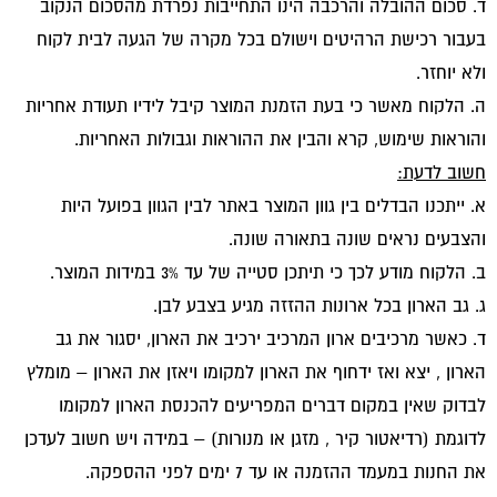
ד. סכום ההובלה והרכבה הינו התחייבות נפרדת מהסכום הנקוב
בעבור רכישת הרהיטים וישולם בכל מקרה של הגעה לבית לקוח
ולא יוחזר.
ה. הלקוח מאשר כי בעת הזמנת המוצר קיבל לידיו תעודת אחריות
והוראות שימוש, קרא והבין את ההוראות וגבולות האחריות.
חשוב לדעת:
א. ייתכנו הבדלים בין גוון המוצר באתר לבין הגוון בפועל היות
והצבעים נראים שונה בתאורה שונה.
ב. הלקוח מודע לכך כי תיתכן סטייה של עד 3% במידות המוצר.
ג. גב הארון בכל ארונות ההזזה מגיע בצבע לבן.
ד. כאשר מרכיבים ארון המרכיב ירכיב את הארון, יסגור את גב
הארון , יצא ואז ידחוף את הארון למקומו ויאזן את הארון – מומלץ
לבדוק שאין במקום דברים המפריעים להכנסת הארון למקומו
לדוגמת (רדיאטור קיר , מזגן או מנורות) – במידה ויש חשוב לעדכן
את החנות במעמד ההזמנה או עד 7 ימים לפני ההספקה.