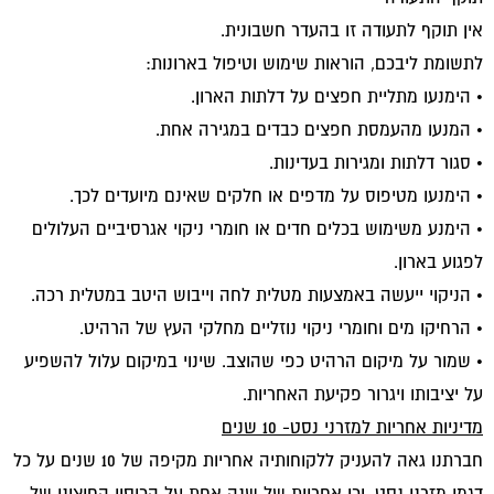
אין תוקף לתעודה זו בהעדר חשבונית.
לתשומת ליבכם, הוראות שימוש וטיפול בארונות:
• הימנעו מתליית חפצים על דלתות הארון.
• המנעו מהעמסת חפצים כבדים במגירה אחת.
• סגור דלתות ומגירות בעדינות.
• הימנעו מטיפוס על מדפים או חלקים שאינם מיועדים לכך.
• הימנע משימוש בכלים חדים או חומרי ניקוי אגרסיביים העלולים
לפגוע בארון.
• הניקוי ייעשה באמצעות מטלית לחה וייבוש היטב במטלית רכה.
• הרחיקו מים וחומרי ניקוי נוזליים מחלקי העץ של הרהיט.
• שמור על מיקום הרהיט כפי שהוצב. שינוי במיקום עלול להשפיע
על יציבותו ויגרור פקיעת האחריות.
מדיניות אחריות למזרני נסט- 10 שנים
חברתנו גאה להעניק ללקוחותיה אחריות מקיפה של 10 שנים על כל
דגמי מזרני נסט, וכן אחריות של שנה אחת על הכיסוי החיצוני של