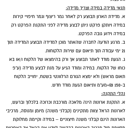
תנאי מדידה במידה וצריך מדידה:
א. מדידת הארון תבוצע רק לאחר גמר ריצוף וגמר חיפויי קירות
במידה ויותקן פרקט ניתן לבצע מדידה לפני התקנת הפרקט רק
במידה וידוע גובה הפרקט.
ב. מרגע הודעה לחברה שהאתר מוכן למדידה תבוצע המדידה תוך
21 ימי עבודה תוך תיאום עם שירות הלקוחות.
ג. הגעת מודד לאתר תבוצע אך ורק בהימצאו של הלקוח ו/או בא
כוחו של הלקוח. במידה ומודד הגיע על מנת לבצע מדידה (ע"פ
תאום מראש) ולא ימצא הגורם הרלוונטי בשטח, יחוייב הלקוח
ב-150 ₪+מע"מ ותיאום הגעת מודד חדש.
נהלי התקנה:
א. התקנת ארונות הינה מלאכה מורכבת וכרוכה בלכלוך וברעש,
לארונות הראל צוות מתקינים (קבלני משנה) מיומן ומנוסה, מרכיבי
הארונות הינם קבלני משנה חיצוניים – במידה וקיימת מחלוקת
מסוימת מול מרכיב הארונות בבקשה ליידע את הראל אך האחריות