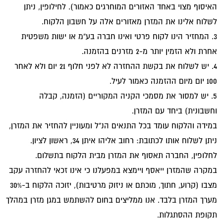
האיסוף מצוי באחד האזורים המוחרגים כאמור). לחילופין, ניתן
לשלוח אלינו את המזרן מאזורים אלה על חשבון הלקוח.
3. המחזיר הינו לקוח פרטי ואינו חברה בע“מ או ישות משפטית
אחרת ולא הזמין יותר מ-2 מזרנים בהזמנה.
4. יש לשלוח את בקשת ההחזרה לא לפני חלוף 21 יום ולא לאחר
100 יום מיום ההזמנה כאמור לעיל.
5. יש למסור את מסמכי הקניה המקוריים (הזמנה, קבלה
וחשבונית) ביחד עם המזרן.
במידה והלקוח עומד בכל התנאים הנ"ל ומעוניין להחזיר את המזרן,
ניתן לשלוח אותו לכתובת: רחוב אליהו איתן 34, ראשון לציון.
לחלופין, החברה תאסוף את המזרן מבית הלקוח בתשלום.
במקרה שהמזרן ייאסף ויימצא במפעלנו כי אינו זכאי להחזרה עקב
מצבו (קרוע, חתוך, מוכתם או ניזוק מרטיבות), יזוכה הלקוח ב-30%
מערך המזרן בלבד. אנו ממליצים בחום להשתמש במגן מזרן במהלך
תקופת ההסתגלות.