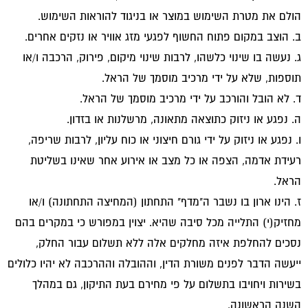
הולם את מטרת השימוש במוצר או בניגוד להוראות השימוש.
ב. הוצב במקום פתוח החשוף לפגעי מזג אוויר או נזקים אחרים.
ג. נעשה בו שינוי כלשהו, לרבות שינוי מיקום, פירוק, הרכבה ו/או
תוספות, שלא על ידי מרכיב מוסמך של הראל.
ד. לא הובל והורכב על ידי מרכיב מוסמך של הראל.
ה. נפגע או ניזוק כתוצאה מתאונה, מרשלנות או בזדון.
ו. נפגע או ניזוק על ידי גורם חיצוני או כוח עליון, לרבות שריפה,
רעידת אדמה, הצפה או כל מצב או אירוע אחר שאינו בשליטת
הראל.
ז. הינו ארון בו נשבר ה"מדף" התחתון (המחיצה התחתונה) ו/או
מחזיק(י) התלייה מכל סיבה שהיא. יצוין במפורש כי במקרים בהם
נסכים להחלפת איזה מחלקים אלה ללא תשלום עבור החלק,
ייעשה הדבר לפנים משורת הדין, וההובלה וההרכבה לא יהיו כלולים
בשירות ויחויבו בתשלום על פי מחירם בעת התיקון, גם במהלך
השנה הראשונה.