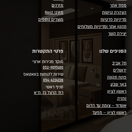
מפת אתר
מזרנים
הצהרת נגישות
מזרני Nest
מדיניות פרטיות
מוצרים נוספים
תקנון אתר ומדיניות משלוחים
יצירת קשר
הסניפים שלנו
פרטי התקשרות
מוקד מכירות ארצי
תל אביב
052-9095100
ירושלים
שירות לקוחות בוואטאפ
פתח תקווה
054-4224228
באר שבע
סניף ראשי
ראשון לציון
רח' הרצל 73, ת"א
נתניה
אשדוד – צומת עד הלום
ראשון לציון – מפעל