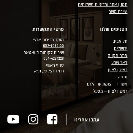
תקנון אתר ומדיניות משלוחים
יצירת קשר
הסניפים שלנו
פרטי התקשרות
מוקד מכירות ארצי
תל אביב
052-9095100
ירושלים
שירות לקוחות בוואטאפ
פתח תקווה
054-4224228
באר שבע
סניף ראשי
ראשון לציון
רח' הרצל 73, ת"א
נתניה
אשדוד – צומת עד הלום
ראשון לציון – מפעל
עקבו אחרינו