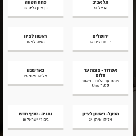
תל אביב
פתח תקווה
הרצל 73
בן ציון גליס 32
ירושלים
ראשון לציון
יד חרוצים 16
משה לוי 14
אשדוד - צומת עד
באר שבע
הלום
אליהו נאווי 24
צומת עד הלום - פאוור
סנטר One
מפעל- ראשון לציון
נתניה - סניף חדש
אליהו איתן 34
גיבורי ישראל 10