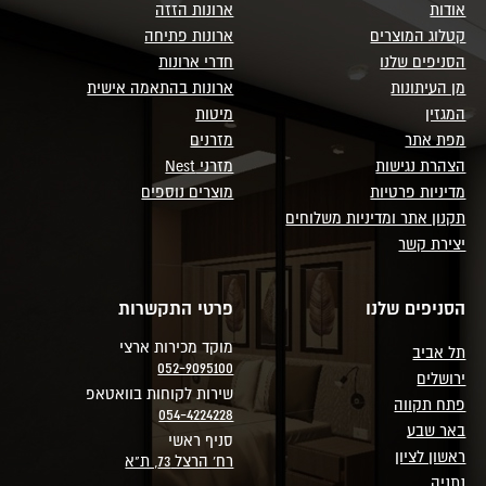
אודות
ארונות הזזה
קטלוג המוצרים
ארונות פתיחה
הסניפים שלנו
חדרי ארונות
מן העיתונות
ארונות בהתאמה אישית
המגזין
מיטות
מפת אתר
מזרנים
הצהרת נגישות
מזרני Nest
מדיניות פרטיות
מוצרים נוספים
תקנון אתר ומדיניות משלוחים
יצירת קשר
הסניפים שלנו
פרטי התקשרות
מוקד מכירות ארצי
תל אביב
052-9095100
ירושלים
שירות לקוחות בוואטאפ
פתח תקווה
054-4224228
באר שבע
סניף ראשי
ראשון לציון
רח' הרצל 73, ת"א
נתניה