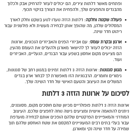
ופתחים מאשר דלתות צירים, הם יכולים לעזור להרחיק אבק ולכלוך
מהבגדים והחפצים שלך, ולהפחית את הצורך בניקוי תכוף.
פעולה שקטה וחלקה
: דלתות הזזה נועדו לנוע בשקט וחלק לאורך
המסלולים שלהן, מה שהופך אותן לבחירה מעשית ולא פולשנית עבור
ריהוט חדר שינה.
ארגון ובקרת עומס
: עם אביזרי הפנים והאביזרים הנכונים, ארונות
הזזה יכולים לעזור לך להישאר מאורגן ולהעלים את העומס מהעין.
הם מציעים מקום אחסון בשפע עבור הבגדים, הנעליים, האביזרים
ועוד.
מגוון סגנונות
: ארונות הזזה 3 דלתות זמינים במגוון רחב של סגנונות,
גימורים וחומרים. הרבגוניות הזו מאפשרת לך לבחור ארון בגדים
המשלים את העיצוב והטעם האישי של חדר השינה שלך.
לסיכום על ארונות הזזה 3 דלתות
ארונות הזזה 3 דלתות פופולריים מכיוון שהם חוסכים מקום, מסוגננים,
ניתנים להתאמה אישית ומציעים גישה נוחה לחפצים שלכם. העיצוב
המודרני והמאפיינים הפרקטיים שלהם הופכים אותם לבחירה מועדפת
עבור בעלי בתים רבים המעוניינים למקסם את שטח האחסון שלהם תוך
שמירה על חדר שינה נקי ומאורגן.