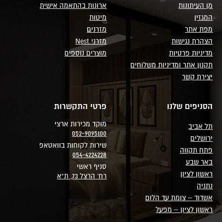
מן העיתונות
ארונות בהתאמה אישית
המגזין
מיטות
מפת אתר
מזרנים
הצהרת נגישות
מזרני Nest
מדיניות פרטיות
מוצרים נוספים
תקנון אתר ומדיניות משלוחים
יצירת קשר
הסניפים שלנו
פרטי התקשרות
מוקד מכירות ארצי
תל אביב
052-9095100
ירושלים
שירות לקוחות בוואטאפ
פתח תקווה
054-4224228
באר שבע
סניף ראשי
ראשון לציון
רח' הרצל 73, ת"א
נתניה
אשדוד – צומת עד הלום
ראשון לציון – מפעל