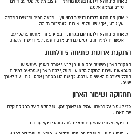
ארון פתיחה 5 דלתות בסגנון מודרני
– עיצוב מינימליסטי עם קווים
נקיים ומראה אלגנטי.
ארון פתיחה 5 דלתות בגימור דמוי עץ
– מראה חמים ומרשים המדמה
עץ טבעי, אך עשוי מלמין איכותי לעמידות גבוהה.
ארון פתיחה 5 דלתות עם מגירות
– מציע פתרון אחסון פרקטי עם
אפשרות למגירות בדגמים נבחרים או בתוספת לפי דרישת הלקוח.
התקנת ארונות פתיחה 5 דלתות
התקנת הארון פשוטה יחסית וניתן לבצע אותה באופן עצמאי או
באמצעות שירות התקנה מקצועי. מומלץ לבחור ארון שמתאים למידות
החלל ולצרכים האישיים שלכם, כך שתיהנו מפתרון אחסון נוח ויעיל לאורך
שנים.
תחזוקה ושימור הארון
כדי לשמור על מראהו ועמידותו לאורך זמן, יש להקפיד על תחזוקה קלה
של הארון:
ניקוי חיצוני באמצעות מטלית לחה וחומרי ניקוי עדינים.
הימנעות משימוש בחומרי ניקוי חזקים או חומציים שעלולים לפגוע