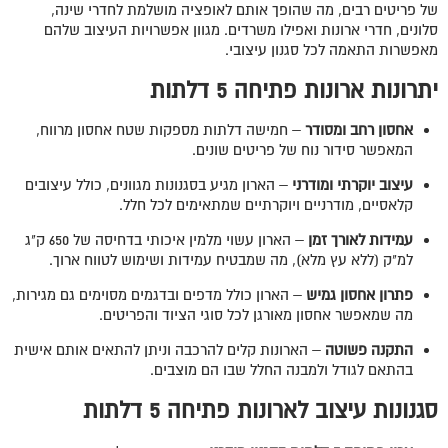
של פריטים רבים, מה שהופך אותם לאופציה מושלמת לחדרי שינה,
סלונים, חדרי ארונות ואפילו משרדים. מגוון אפשרויות העיצוב שלהם
מאפשרות התאמה לכל סגנון עיצובי.
יתרונות ארונות פתיחה 5 דלתות
אחסון רחב ומסודר
– חמישה דלתות מספקות שטח אחסון מרווח,
המאפשר סידור נוח של פריטים שונים.
עיצוב יוקרתי ומודרני
– הארון מגיע בסגנונות מגוונים, כולל עיצובים
קלאסיים, מודרניים ויוקרתיים שמתאימים לכל חלל.
עמידות לאורך זמן
– הארון עשוי מלמין איכותי בדחיסה של 650 ק"ג
למ"ק (ללא עץ מלא), מה שמבטיח עמידות ושימוש לטווח ארוך.
פתרון אחסון גמיש
– הארון כולל מדפים ובדגמים מסוימים גם מגירות,
מה שמאפשר אחסון מאורגן לכל סוגי הציוד והפריטים.
התקנה פשוטה
– הארונות קלים להרכבה וניתן להתאים אותם אישית
בהתאם לגודל ולמבנה החלל שבו הם מוצבים.
סגנונות עיצוב לארונות פתיחה 5 דלתות