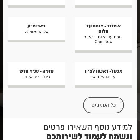
אשדוד - צומת עד
באר שבע
הלום
אליהו נאווי 24
צומת עד הלום - פאוור
סנטר One
מפעל- ראשון לציון
נתניה - סניף חדש
אליהו איתן 34
גיבורי ישראל 10
כל הסניפים
למידע נוסף השאירו פרטים
ונשמח לעמוד לשירותכם