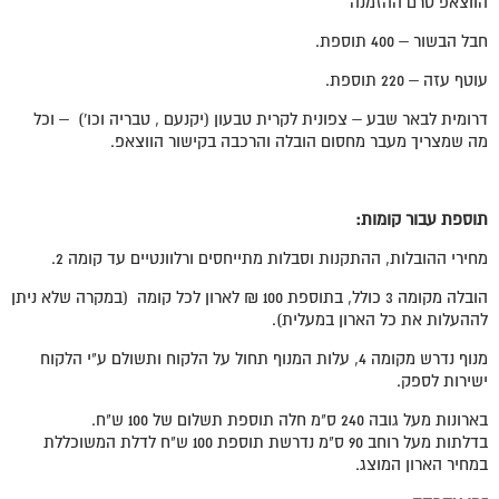
הווצאפ טרם ההזמנה
חבל הבשור – 400 תוספת.
עוטף עזה – 220 תוספת.
דרומית לבאר שבע – צפונית לקרית טבעון (יקנעם , טבריה וכו') – וכל
מה שמצריך מעבר מחסום הובלה והרכבה בקישור הווצאפ.
תוספת עבור קומות:
מחירי ההובלות, ההתקנות וסבלות מתייחסים ורלוונטיים עד קומה 2.
הובלה מקומה 3 כולל, בתוספת 100 ₪ לארון לכל קומה (במקרה שלא ניתן
לההעלות את כל הארון במעלית).
מנוף נדרש מקומה 4, עלות המנוף תחול על הלקוח ותשולם ע"י הלקוח
ישירות לספק.
בארונות מעל גובה 240 ס"מ חלה תוספת תשלום של 100 ש"ח.
בדלתות מעל רוחב 90 ס"מ נדרשת תוספת 100 ש"ח לדלת המשוכללת
במחיר הארון המוצג.