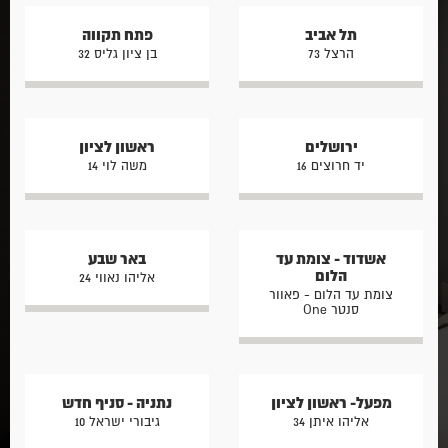
תל אביב
פתח תקווה
הרצל 73
בן ציון גליס 32
ירושלים
ראשון לציון
יד חרוצים 16
משה לוי 14
אשדוד - צומת עד
באר שבע
הלום
אליהו נאווי 24
צומת עד הלום - פאוור
סנטר One
מפעל- ראשון לציון
נתניה - סניף חדש
אליהו איתן 34
גיבורי ישראל 10