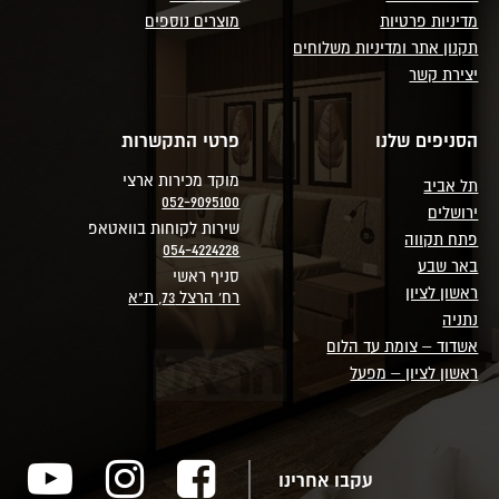
מדיניות פרטיות
מוצרים נוספים
תקנון אתר ומדיניות משלוחים
יצירת קשר
הסניפים שלנו
פרטי התקשרות
מוקד מכירות ארצי
תל אביב
052-9095100
ירושלים
שירות לקוחות בוואטאפ
פתח תקווה
054-4224228
באר שבע
סניף ראשי
ראשון לציון
רח' הרצל 73, ת"א
נתניה
אשדוד – צומת עד הלום
ראשון לציון – מפעל
עקבו אחרינו