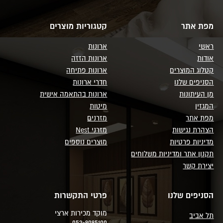
מפת אתר
קטגוריות מוצרים
ראשי
ארונות
אודות
ארונות הזזה
קטלוג המוצרים
ארונות פתיחה
הסניפים שלנו
חדרי ארונות
מן העיתונות
ארונות בהתאמה אישית
המגזין
מיטות
מפת אתר
מזרנים
הצהרת נגישות
מזרני Nest
מדיניות פרטיות
מוצרים נוספים
תקנון אתר ומדיניות משלוחים
יצירת קשר
הסניפים שלנו
פרטי התקשרות
מוקד מכירות ארצי
תל אביב
052-9095100