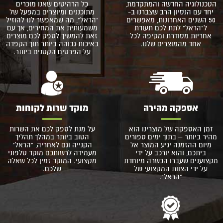
הטכנולוגיה החדשה והמתקדמת,
כל הרהיטים שאנו מוכרים
יחד עם הנסיון הרב שצברנו ב-
מתוכננים ומיוצרים במפעל של
50 השנים האחרונות, מאפשרים
"הראל", מה שמאפשר לנו להוזיל
ל"הראל" לתת לכם תעודת
משמעותית את המחירים, אך עם
אחריות מסודרת ומקיפה לכל
זאת להמשיך לספק לכם מוצרים
אחד מהמוצרים שלנו.
באיכות גבוהה ביותר תוך הקפדה
על הפרטים הקטנים ביותר.
אספקה מהירה
מוקד שרות לקוחות
זמן האספקה של מוצרינו הוא
על מנת לספק לכם את השרות
מהיר ביותר – בתוך ימים ספורים
הטוב ביותר במהלך תהליך
מיום ההזמנה יגיע המוצר אל
הקנייה וגם לאחריה, "הראל"
ביתכם, והוא יורכב על ידי
מעמידה לרשותכם מוקד טלפוני
מקצוענים שעברו הכשרה מיוחדת
מקצועי. המוקד זמין לכל שאלה
על ידי הצוות המקצועי של
שלכם.
"הראל".