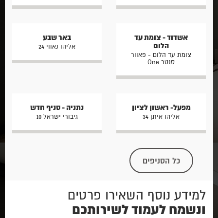
אשדוד - צומת עד
באר שבע
הלום
אליהו נאווי 24
צומת עד הלום - פאוור
סנטר One
מפעל- ראשון לציון
נתניה - סניף חדש
אליהו איתן 34
גיבורי ישראל 10
כל הסניפים
למידע נוסף השאירו פרטים
ונשמח לעמוד לשירותכם