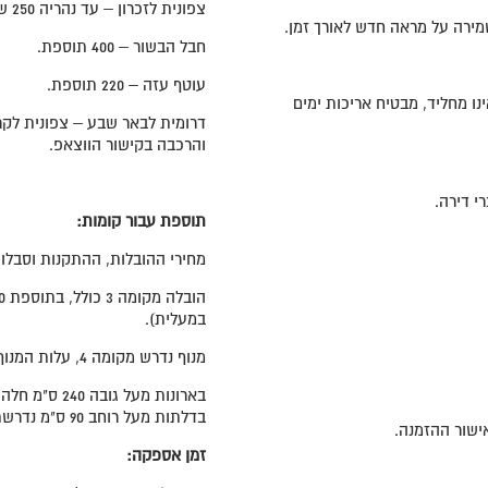
צפונית לזכרון – עד נהריה 250 ש"ח תוספת – יש ליצור קשר בקישור הווצאפ טרם ההזמנה
מירה על מראה חדש לאורך זמן.
חבל הבשור – 400 תוספת.
עוטף עזה – 220 תוספת.
ינו מחליד, מבטיח אריכות ימים
דרומית לבאר שבע – צפונית לקרי
והרכבה בקישור הווצאפ.
 דירה.
תוספת עבור קומות:
מחירי ההובלות, ההתקנות וסבלות 
במעלית).
מנוף נדרש מקומה 4, עלות המנוף תחול על הלקוח ותשולם ע"י הלקוח ישירות לספק.
בארונות מעל גובה 240 ס"מ חלה תוספת תשלום של 100 ש"ח.
בדלתות מעל רוחב 90 ס"מ נדרשת תוספת 100 ש"ח לדלת המשוכללת במחיר הארון המוצג.
זמן אספקה: