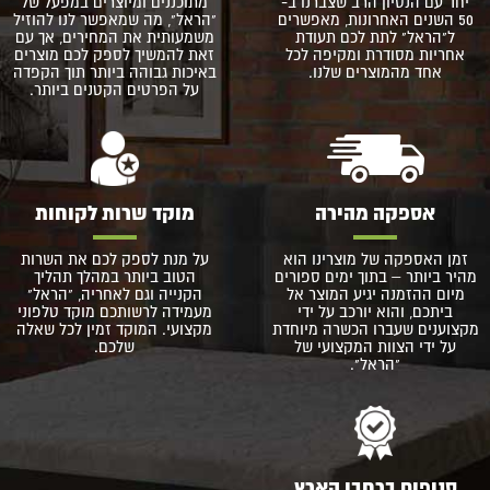
יחד עם הנסיון הרב שצברנו ב-
מתוכננים ומיוצרים במפעל של
50 השנים האחרונות, מאפשרים
"הראל", מה שמאפשר לנו להוזיל
ל"הראל" לתת לכם תעודת
משמעותית את המחירים, אך עם
אחריות מסודרת ומקיפה לכל
זאת להמשיך לספק לכם מוצרים
אחד מהמוצרים שלנו.
באיכות גבוהה ביותר תוך הקפדה
על הפרטים הקטנים ביותר.
אספקה מהירה
מוקד שרות לקוחות
זמן האספקה של מוצרינו הוא
על מנת לספק לכם את השרות
מהיר ביותר – בתוך ימים ספורים
הטוב ביותר במהלך תהליך
מיום ההזמנה יגיע המוצר אל
הקנייה וגם לאחריה, "הראל"
ביתכם, והוא יורכב על ידי
מעמידה לרשותכם מוקד טלפוני
מקצוענים שעברו הכשרה מיוחדת
מקצועי. המוקד זמין לכל שאלה
על ידי הצוות המקצועי של
שלכם.
"הראל".
סניפים ברחבי הארץ