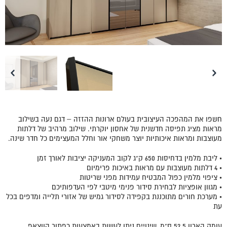
חשפו את המהפכה העיצובית בעולם ארונות ההזזה – דגם נעה בשילוב
מראות מציג תפיסה חדשנית של אחסון יוקרתי. שילוב מרהיב של דלתות
מעוצבות ומראות איכותיות יוצר משחקי אור וחלל המעצימים כל חדר שינה.
• ליבת מלמין בדחיסות 650 ק"ג לקוב המעניקה יציבות לאורך זמן
• 4 דלתות מעוצבות עם מראות באיכות פרימיום
• ציפוי מלמין כפול המבטיח עמידות מפני שריטות
• מגוון אופציות לבחירת סידור פנימי מיטבי לפי העדפותיכם
• מערכת חורים מתוכננת בקפידה לסידור גמיש של אזורי תלייה ומדפים בכל
עת
עומק הארון 52.5 ס"מ, שינויים ניתן לעשות באמצעות כפתור הווצאפ.