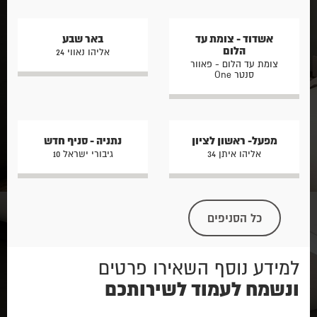
אשדוד - צומת עד
באר שבע
הלום
אליהו נאווי 24
צומת עד הלום - פאוור
סנטר One
מפעל- ראשון לציון
נתניה - סניף חדש
אליהו איתן 34
גיבורי ישראל 10
כל הסניפים
למידע נוסף השאירו פרטים
ונשמח לעמוד לשירותכם