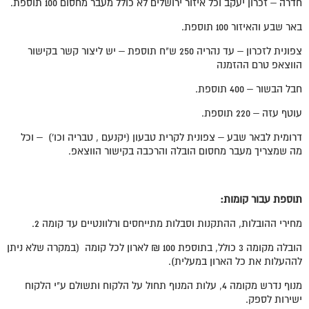
חדרה – זכרון יעקב וכל איזור ירושלים לא כולל מעבר מחסום 100 תוספת.
באר שבע והאיזור 100 תוספת.
צפונית לזכרון – עד נהריה 250 ש"ח תוספת – יש ליצור קשר בקישור
הווצאפ טרם ההזמנה
חבל הבשור – 400 תוספת.
עוטף עזה – 220 תוספת.
דרומית לבאר שבע – צפונית לקרית טבעון (יקנעם , טבריה וכו') – וכל
מה שמצריך מעבר מחסום הובלה והרכבה בקישור הווצאפ.
תוספת עבור קומות:
מחירי ההובלות, ההתקנות וסבלות מתייחסים ורלוונטיים עד קומה 2.
הובלה מקומה 3 כולל, בתוספת 100 ₪ לארון לכל קומה (במקרה שלא ניתן
לההעלות את כל הארון במעלית).
מנוף נדרש מקומה 4, עלות המנוף תחול על הלקוח ותשולם ע"י הלקוח
ישירות לספק.