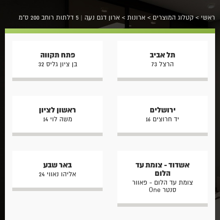
ראשי
>
קטלוג המוצרים
>
ארונות
>
ארון דגם נעה | 5 דלתות רוחב 200 ס"מ
תל אביב
פתח תקווה
הרצל 73
בן ציון גליס 32
ירושלים
ראשון לציון
יד חרוצים 16
משה לוי 14
אשדוד - צומת עד
באר שבע
הלום
אליהו נאווי 24
צומת עד הלום - פאוור
סנטר One