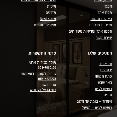
המגזין
מיטות
מפת אתר
מזרנים
הצהרת נגישות
מזרני Nest
מדיניות פרטיות
מוצרים נוספים
תקנון אתר ומדיניות משלוחים
יצירת קשר
הסניפים שלנו
פרטי התקשרות
מוקד מכירות ארצי
תל אביב
052-9095100
ירושלים
שירות לקוחות בוואטאפ
פתח תקווה
054-4224228
באר שבע
סניף ראשי
ראשון לציון
רח' הרצל 73, ת"א
נתניה
אשדוד – צומת עד הלום
ראשון לציון – מפעל