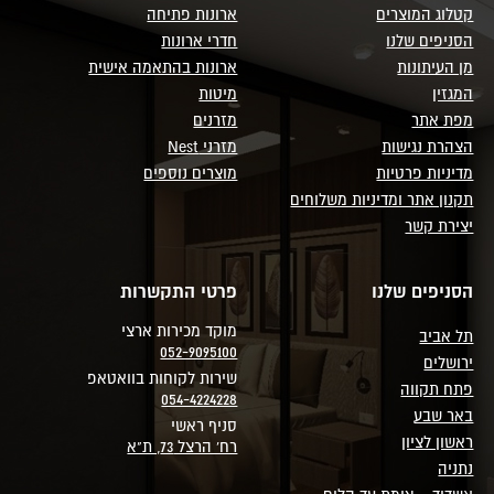
קטלוג המוצרים
ארונות פתיחה
הסניפים שלנו
חדרי ארונות
מן העיתונות
ארונות בהתאמה אישית
המגזין
מיטות
מפת אתר
מזרנים
הצהרת נגישות
מזרני Nest
מדיניות פרטיות
מוצרים נוספים
תקנון אתר ומדיניות משלוחים
יצירת קשר
הסניפים שלנו
פרטי התקשרות
מוקד מכירות ארצי
תל אביב
052-9095100
ירושלים
שירות לקוחות בוואטאפ
פתח תקווה
054-4224228
באר שבע
סניף ראשי
ראשון לציון
רח' הרצל 73, ת"א
נתניה