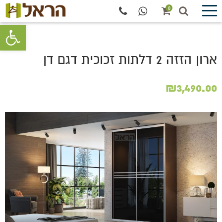
0
פתח סרגל 
ארון הזזה 2 דלתות זכוכית דגם דן
₪
3,490.00