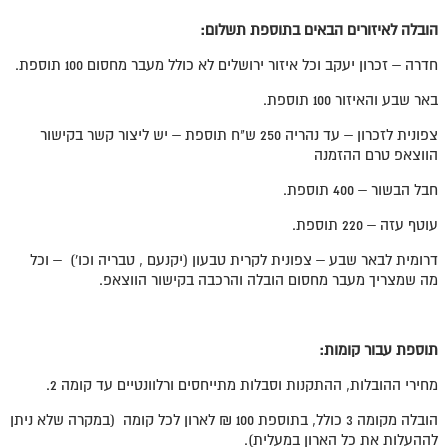
הובלה לאיזורים הבאים בתוספת תשלום:
חדרה – זכרון יעקב וכל איזור ירושלים לא כולל מעבר מחסום 100 תוספת.
באר שבע והאיזור 100 תוספת.
צפונית לזכרון – עד נהריה 250 ש"ח תוספת – יש ליצור קשר בקישור
הווצאפ טרם ההזמנה
חבל הבשור – 400 תוספת.
עוטף עזה – 220 תוספת.
דרומית לבאר שבע – צפונית לקרית טבעון (יקנעם , טבריה וכו') – וכל
מה שמצריך מעבר מחסום הובלה והרכבה בקישור הווצאפ.
תוספת עבור קומות:
מחירי ההובלות, ההתקנות וסבלות מתייחסים ורלוונטיים עד קומה 2.
הובלה מקומה 3 כולל, בתוספת 100 ₪ לארון לכל קומה (במקרה שלא ניתן
לההעלות את כל הארון במעלית).