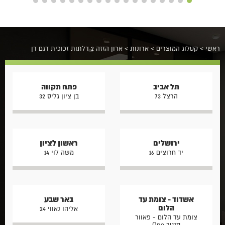
ראשי
>
קטלוג המוצרים
>
ארונות
>
ארון הזזה 2 דלתות זכוכית דגם דן
תל אביב
פתח תקווה
הרצל 73
בן ציון גליס 32
ירושלים
ראשון לציון
יד חרוצים 16
משה לוי 14
אשדוד - צומת עד
באר שבע
הלום
אליהו נאווי 24
צומת עד הלום - פאוור
סנטר One