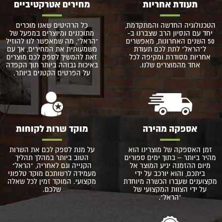
תעודת אחריות
מחירים אטרקטיביים
הטכנולוגיה החדשה והמתקדמת,
כל הרהיטים שאנו מוכרים
יחד עם הנסיון הרב שצברנו ב-
מתוכננים ומיוצרים במפעל של
50 השנים האחרונות, מאפשרים
"הראל", מה שמאפשר לנו להוזיל
ל"הראל" לתת לכם תעודת
משמעותית את המחירים, אך עם
אחריות מסודרת ומקיפה לכל
זאת להמשיך לספק לכם מוצרים
אחד מהמוצרים שלנו.
באיכות גבוהה ביותר תוך הקפדה
על הפרטים הקטנים ביותר.
אספקה מהירה
מוקד שרות לקוחות
זמן האספקה של מוצרינו הוא
על מנת לספק לכם את השרות
מהיר ביותר – בתוך ימים ספורים
הטוב ביותר במהלך תהליך
מיום ההזמנה יגיע המוצר אל
הקנייה וגם לאחריה, "הראל"
ביתכם, והוא יורכב על ידי
מעמידה לרשותכם מוקד טלפוני
מקצוענים שעברו הכשרה מיוחדת
מקצועי. המוקד זמין לכל שאלה
על ידי הצוות המקצועי של
שלכם.
"הראל".