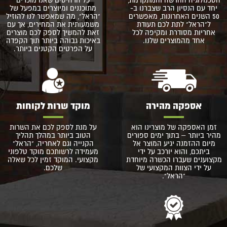
הטכנולוגיה החדשה והמתקדמת,
כל הרהיטים שאנו מוכרים
יחד עם הנסיון הרב שצברנו ב-
מתוכננים ומיוצרים במפעל של
50 השנים האחרונות, מאפשרים
"הראל", מה שמאפשר לנו להוזיל
ל"הראל" לתת לכם תעודת
משמעותית את המחירים, אך עם
אחריות מסודרת ומקיפה לכל
זאת להמשיך לספק לכם מוצרים
אחד מהמוצרים שלנו.
באיכות גבוהה ביותר תוך הקפדה
על הפרטים הקטנים ביותר.
אספקה מהירה
מוקד שרות לקוחות
זמן האספקה של מוצרינו הוא
על מנת לספק לכם את השרות
מהיר ביותר – בתוך ימים ספורים
הטוב ביותר במהלך תהליך
מיום ההזמנה יגיע המוצר אל
הקנייה וגם לאחריה, "הראל"
ביתכם, והוא יורכב על ידי
מעמידה לרשותכם מוקד טלפוני
מקצוענים שעברו הכשרה מיוחדת
מקצועי. המוקד זמין לכל שאלה
על ידי הצוות המקצועי של
שלכם.
"הראל".