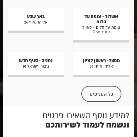
אשדוד - צומת עד
באר שבע
הלום
אליהו נאווי 24
צומת עד הלום - פאוור
סנטר One
מפעל- ראשון לציון
נתניה - סניף חדש
אליהו איתן 34
גיבורי ישראל 10
כל הסניפים
למידע נוסף השאירו פרטים
ונשמח לעמוד לשירותכם