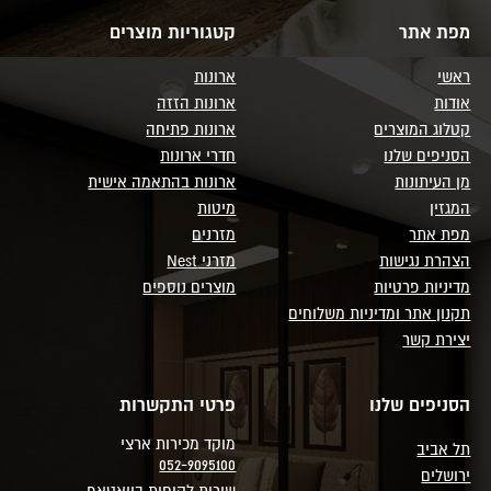
מפת אתר
קטגוריות מוצרים
ראשי
ארונות
אודות
ארונות הזזה
קטלוג המוצרים
ארונות פתיחה
הסניפים שלנו
חדרי ארונות
מן העיתונות
ארונות בהתאמה אישית
המגזין
מיטות
מפת אתר
מזרנים
הצהרת נגישות
מזרני Nest
מדיניות פרטיות
מוצרים נוספים
תקנון אתר ומדיניות משלוחים
יצירת קשר
הסניפים שלנו
פרטי התקשרות
מוקד מכירות ארצי
תל אביב
052-9095100
ירושלים