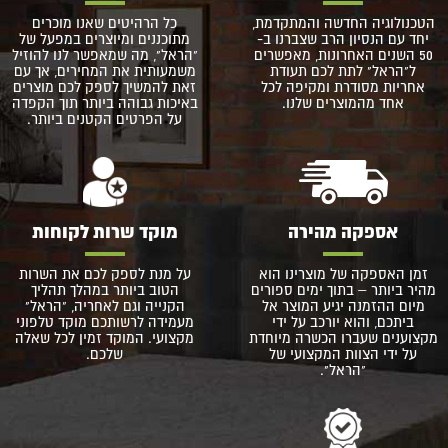
הטכנולוגיה החדשה והמתקדמת,
כל הרהיטים שאנו מוכרים
יחד עם הנסיון הרב שצברנו ב-
מתוכננים ומיוצרים במפעל של
50 השנים האחרונות, מאפשרים
"הראל", מה שמאפשר לנו להוזיל
ל"הראל" לתת לכם תעודת
משמעותית את המחירים, אך עם
אחריות מסודרת ומקיפה לכל
זאת להמשיך לספק לכם מוצרים
אחד מהמוצרים שלנו.
באיכות גבוהה ביותר תוך הקפדה
על הפרטים הקטנים ביותר.
אספקה מהירה
מוקד שרות לקוחות
זמן האספקה של מוצרינו הוא
על מנת לספק לכם את השרות
מהיר ביותר – בתוך ימים ספורים
הטוב ביותר במהלך תהליך
מיום ההזמנה יגיע המוצר אל
הקנייה וגם לאחריה, "הראל"
ביתכם, והוא יורכב על ידי
מעמידה לרשותכם מוקד טלפוני
מקצוענים שעברו הכשרה מיוחדת
מקצועי. המוקד זמין לכל שאלה
על ידי הצוות המקצועי של
שלכם.
"הראל".