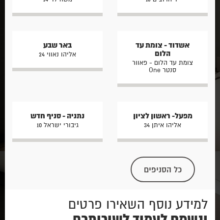
אשדוד - צומת עד
באר שבע
הלום
אליהו נאווי 24
צומת עד הלום - פאוור
סנטר One
מפעל- ראשון לציון
נתניה - סניף חדש
אליהו איתן 34
גיבורי ישראל 10
כל הסניפים
למידע נוסף השאירו פרטים
ונשמח לעמוד לשירותכם