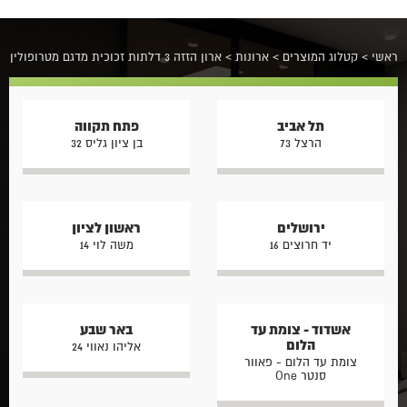
ראשי
>
קטלוג המוצרים
>
ארונות
>
ארון הזזה 3 דלתות זכוכית מדגם מטרופולין
תל אביב
פתח תקווה
הרצל 73
בן ציון גליס 32
ירושלים
ראשון לציון
יד חרוצים 16
משה לוי 14
אשדוד - צומת עד
באר שבע
הלום
אליהו נאווי 24
צומת עד הלום - פאוור
סנטר One