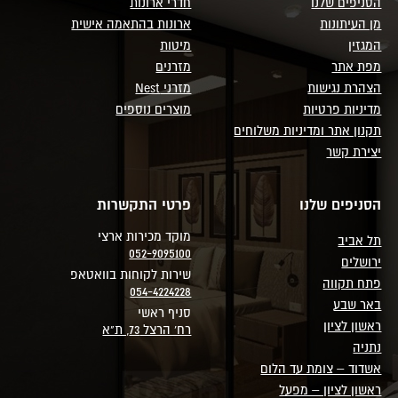
הסניפים שלנו
חדרי ארונות
מן העיתונות
ארונות בהתאמה אישית
המגזין
מיטות
מפת אתר
מזרנים
הצהרת נגישות
מזרני Nest
מדיניות פרטיות
מוצרים נוספים
תקנון אתר ומדיניות משלוחים
יצירת קשר
הסניפים שלנו
פרטי התקשרות
מוקד מכירות ארצי
תל אביב
052-9095100
ירושלים
שירות לקוחות בוואטאפ
פתח תקווה
054-4224228
באר שבע
סניף ראשי
ראשון לציון
רח' הרצל 73, ת"א
נתניה
אשדוד – צומת עד הלום
ראשון לציון – מפעל