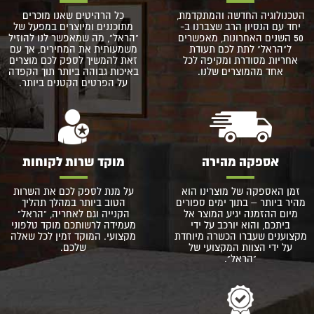
הטכנולוגיה החדשה והמתקדמת,
כל הרהיטים שאנו מוכרים
יחד עם הנסיון הרב שצברנו ב-
מתוכננים ומיוצרים במפעל של
50 השנים האחרונות, מאפשרים
"הראל", מה שמאפשר לנו להוזיל
ל"הראל" לתת לכם תעודת
משמעותית את המחירים, אך עם
אחריות מסודרת ומקיפה לכל
זאת להמשיך לספק לכם מוצרים
אחד מהמוצרים שלנו.
באיכות גבוהה ביותר תוך הקפדה
על הפרטים הקטנים ביותר.
אספקה מהירה
מוקד שרות לקוחות
זמן האספקה של מוצרינו הוא
על מנת לספק לכם את השרות
מהיר ביותר – בתוך ימים ספורים
הטוב ביותר במהלך תהליך
מיום ההזמנה יגיע המוצר אל
הקנייה וגם לאחריה, "הראל"
ביתכם, והוא יורכב על ידי
מעמידה לרשותכם מוקד טלפוני
מקצוענים שעברו הכשרה מיוחדת
מקצועי. המוקד זמין לכל שאלה
על ידי הצוות המקצועי של
שלכם.
"הראל".