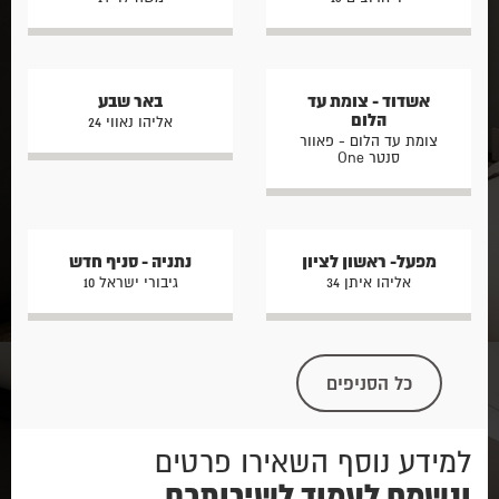
אשדוד - צומת עד
באר שבע
הלום
אליהו נאווי 24
צומת עד הלום - פאוור
סנטר One
מפעל- ראשון לציון
נתניה - סניף חדש
אליהו איתן 34
גיבורי ישראל 10
כל הסניפים
למידע נוסף השאירו פרטים
ונשמח לעמוד לשירותכם