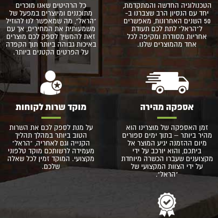
הטכנולוגיה החדשה והמתקדמת,
כל הרהיטים שאנו מוכרים
יחד עם הנסיון הרב שצברנו ב-
מתוכננים ומיוצרים במפעל של
50 השנים האחרונות, מאפשרים
"הראל", מה שמאפשר לנו להוזיל
ל"הראל" לתת לכם תעודת
משמעותית את המחירים, אך עם
אחריות מסודרת ומקיפה לכל
זאת להמשיך לספק לכם מוצרים
אחד מהמוצרים שלנו.
באיכות גבוהה ביותר תוך הקפדה
על הפרטים הקטנים ביותר.
אספקה מהירה
מוקד שרות לקוחות
זמן האספקה של מוצרינו הוא
על מנת לספק לכם את השרות
מהיר ביותר – בתוך ימים ספורים
הטוב ביותר במהלך תהליך
מיום ההזמנה יגיע המוצר אל
הקנייה וגם לאחריה, "הראל"
ביתכם, והוא יורכב על ידי
מעמידה לרשותכם מוקד טלפוני
מקצוענים שעברו הכשרה מיוחדת
מקצועי. המוקד זמין לכל שאלה
על ידי הצוות המקצועי של
שלכם.
"הראל".