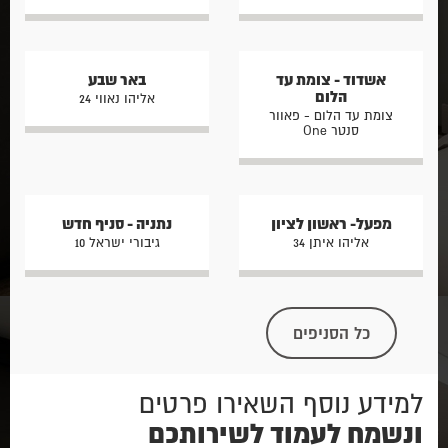
אשדוד - צומת עד
באר שבע
הלום
אליהו נאווי 24
צומת עד הלום - פאוור
סנטר One
מפעל- ראשון לציון
נתניה - סניף חדש
אליהו איתן 34
גיבורי ישראל 10
כל הסניפים
למידע נוסף השאירו פרטים
ונשמח לעמוד לשירותכם