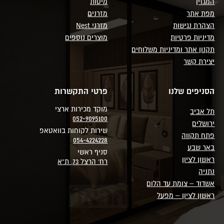
המגזין
מיטות
מפת אתר
מזרנים
הצהרת נגישות
מזרני Nest
מדיניות פרטיות
מוצרים נוספים
תקנון אתר ומדיניות משלוחים
יצירת קשר
הסניפים שלנו
פרטי התקשרות
מוקד מכירות ארצי
תל אביב
052-9095100
ירושלים
שירות לקוחות בוואטאפ
פתח תקווה
054-4224228
באר שבע
סניף ראשי
ראשון לציון
רח' הרצל 73, ת"א
נתניה
אשדוד – צומת עד הלום
ראשון לציון – מפעל