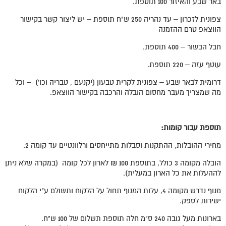
באר שבע והאיזור 100 תוספת.
צפונית לזכרון – עד נהריה 250 ש"ח תוספת – יש ליצור קשר בקישור
הווצאפ טרם ההזמנה
חבל הבשור – 400 תוספת.
עוטף עזה – 220 תוספת.
דרומית לבאר שבע – צפונית לקרית טבעון (יקנעם , טבריה וכו') – וכל
מה שמצריך מעבר מחסום הובלה והרכבה בקישור הווצאפ.
תוספת עבור קומות:
מחירי ההובלות, ההתקנות וסבלות מתייחסים ורלוונטיים עד קומה 2.
הובלה מקומה 3 כולל, בתוספת 100 ₪ לארון לכל קומה (במקרה שלא ניתן
לההעלות את כל הארון במעלית).
מנוף נדרש מקומה 4, עלות המנוף תחול על הלקוח ותשולם ע"י הלקוח
ישירות לספק.
בארונות מעל גובה 240 ס"מ חלה תוספת תשלום של 100 ש"ח.