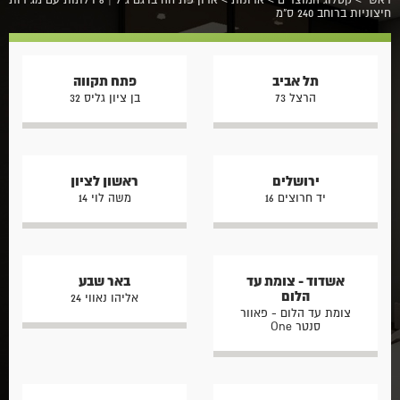
חיצוניות ברוחב 240 ס"מ
תל אביב
פתח תקווה
הרצל 73
בן ציון גליס 32
ירושלים
ראשון לציון
יד חרוצים 16
משה לוי 14
אשדוד - צומת עד
באר שבע
הלום
אליהו נאווי 24
צומת עד הלום - פאוור
סנטר One