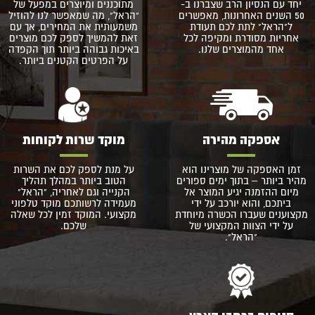
יחד עם הנסיון הרב שצברנו ב-
מתוכננים ומיוצרים במפעל של
50 השנים האחרונות, מאפשרים
"הראל", מה שמאפשר לנו להוזיל
ל"הראל" לתת לכם תעודת
משמעותית את המחירים, אך עם
אחריות מסודרת ומקיפה לכל
זאת להמשיך לספק לכם מוצרים
אחד מהמוצרים שלנו.
באיכות גבוהה ביותר תוך הקפדה
על הפרטים הקטנים ביותר.
אספקה מהירה
מוקד שרות לקוחות
זמן האספקה של מוצרינו הוא
על מנת לספק לכם את השרות
מהיר ביותר – בתוך ימים ספורים
הטוב ביותר במהלך תהליך
מיום ההזמנה יגיע המוצר אל
הקנייה וגם לאחריה, "הראל"
ביתכם, והוא יורכב על ידי
מעמידה לרשותכם מוקד טלפוני
מקצוענים שעברו הכשרה מיוחדת
מקצועי. המוקד זמין לכל שאלה
על ידי הצוות המקצועי של
שלכם.
"הראל".