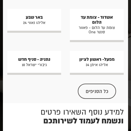
אשדוד - צומת עד
באר שבע
הלום
אליהו נאווי 24
צומת עד הלום - פאוור
סנטר One
מפעל- ראשון לציון
נתניה - סניף חדש
אליהו איתן 34
גיבורי ישראל 10
כל הסניפים
למידע נוסף השאירו פרטים
ונשמח לעמוד לשירותכם