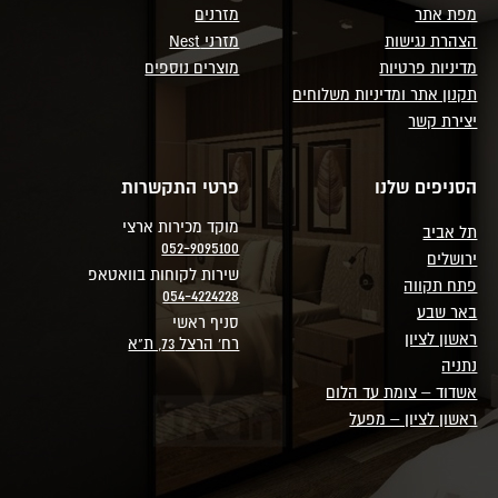
מפת אתר
מזרנים
הצהרת נגישות
מזרני Nest
מדיניות פרטיות
מוצרים נוספים
תקנון אתר ומדיניות משלוחים
יצירת קשר
הסניפים שלנו
פרטי התקשרות
מוקד מכירות ארצי
תל אביב
052-9095100
ירושלים
שירות לקוחות בוואטאפ
פתח תקווה
054-4224228
באר שבע
סניף ראשי
ראשון לציון
רח' הרצל 73, ת"א
נתניה
אשדוד – צומת עד הלום
ראשון לציון – מפעל