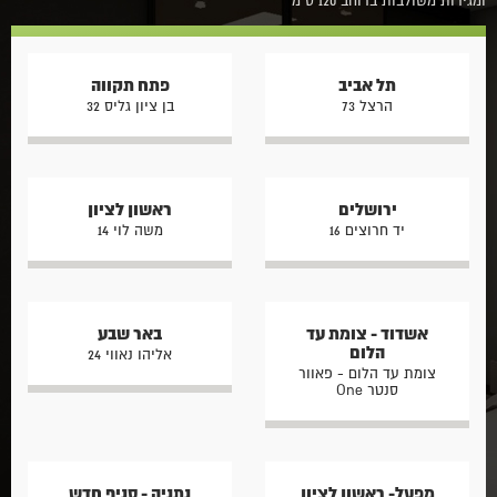
ומגירות משולבות ברוחב 120 ס"מ
תל אביב
פתח תקווה
הרצל 73
בן ציון גליס 32
ירושלים
ראשון לציון
יד חרוצים 16
משה לוי 14
אשדוד - צומת עד
באר שבע
הלום
אליהו נאווי 24
צומת עד הלום - פאוור
סנטר One
מפעל- ראשון לציון
נתניה - סניף חדש