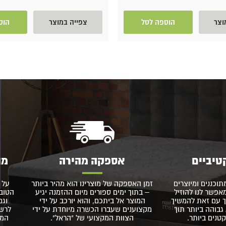
וצר
הוספה לסל
צפייה במוצר
הוס
טיביים
אספקה מהירה
מו
תוכננים ומיוצרים
זמן האספקה של מוצרינו הוא מהיר ביותר
על 
פשר לנו להוזיל
– בתוך ימים ספורים מיום ההזמנה יגיע
הטוב 
 עם זאת להמשיך
המוצר אל ביתכם, והוא יורכב על ידי
וגם
גבוהה ביותר תוך
מקצוענים שעברו הכשרה מיוחדת על ידי
לרשו
נים ביותר.
הצוות המקצועי של "הראל".
המו