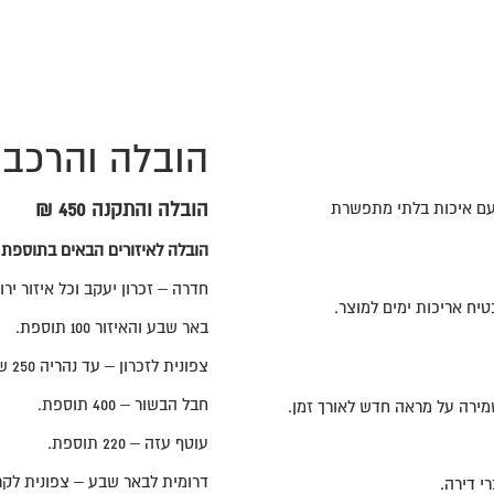
הובלה והרכב
 עם איכות בלתי מתפשרת
הובלה והתקנה 450 ₪
הובלה לאיזורים הבאים בתוספת
חדרה – זכרון יעקב וכל איזור ירושלים
חדירת לחות ומבטיח אריכות ימים למוצר.
באר שבע והאיזור 100 תוספת.
צפונית לזכרון – עד נהריה 250 ש"ח תוספת – יש ליצור קשר בקישור הווצאפ טרם ההזמנה
חבל הבשור – 400 תוספת.
מירה על מראה חדש לאורך זמן.
עוטף עזה – 220 תוספת.
דרומית לבאר שבע – צפונית לקרי
 דירה.