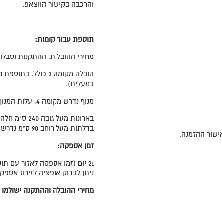
והרכבה בקישור הווצאפ.
תוספת עבור קומות:
מחירי ההובלות, ההתקנות וסבלות 
במעלית).
מנוף נדרש מקומה 4, עלות המנוף תחול על הלקוח ותשולם ע"י הלקוח ישירות לספק.
בארונות מעל גובה 240 ס"מ חלה תוספת תשלום של 100 ש"ח.
בדלתות מעל רוחב 90 ס"מ נדרשת תוספת 100 ש"ח לדלת המשוכללת במחיר הארון המוצג.
זמן אספקה:
21 יום (זמן אספקה לאזור עם תוספת תשלום 30 יום).
ניתן לבדוק אופציה לזירוז אספק
מחירי ההובלה וההתקנה ישולמו ב