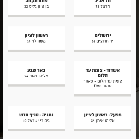
תל אביב
פתח תקווה
הרצל 73
בן ציון גליס 32
ירושלים
ראשון לציון
יד חרוצים 16
משה לוי 14
אשדוד - צומת עד
באר שבע
הלום
אליהו נאווי 24
צומת עד הלום - פאוור
סנטר One
מפעל- ראשון לציון
נתניה - סניף חדש
אליהו איתן 34
גיבורי ישראל 10