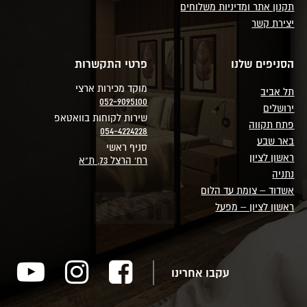
תקנון אתר ומדיניות משלוחים
יצירת קשר
הסניפים שלנו
פרטי התקשרות
מוקד מכירות ארצי
תל אביב
052-9095100
ירושלים
שירות לקוחות בוואטאפ
פתח תקווה
054-4224228
באר שבע
סניף ראשי
ראשון לציון
רח' הרצל 73, ת"א
נתניה
אשדוד – צומת עד הלום
ראשון לציון – מפעל
עקבו אחרינו