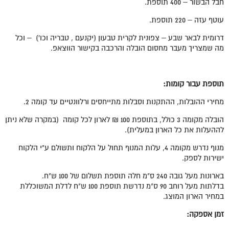
חבל הבשור – 400 תוספת.
עוטף עזה – 220 תוספת.
דרומית לבאר שבע – צפונית לקרית טבעון (יקנעם , טבריה וכו') – וכל
מה שמצריך מעבר מחסום הובלה והרכבה בקישור הווצאפ.
תוספת עבור קומות:
מחירי ההובלות, ההתקנות וסבלות מתייחסים ורלוונטיים עד קומה 2.
הובלה מקומה 3 כולל, בתוספת 100 ₪ לארון לכל קומה (במקרה שלא ניתן
לההעלות את כל הארון במעלית).
מנוף נדרש מקומה 4, עלות המנוף תחול על הלקוח ותשולם ע"י הלקוח
ישירות לספק.
בארונות מעל גובה 240 ס"מ חלה תוספת תשלום של 100 ש"ח.
בדלתות מעל רוחב 90 ס"מ נדרשת תוספת 100 ש"ח לדלת המשוכללת
במחיר הארון המוצג.
זמן אספקה: