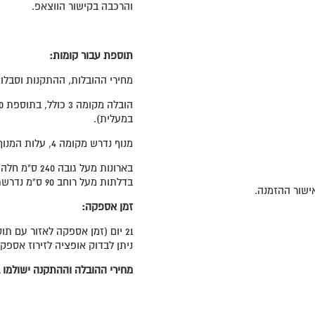
והרכבה בקישור הווצאפ.
תוספת עבור קומות:
מחירי ההובלות, ההתקנות וסבלות 
במעלית).
מנוף נדרש מקומה 4, עלות המנוף תחול על הלקוח ותשולם ע"י הלקוח ישירות לספק.
בארונות מעל גובה 240 ס"מ חלה תוספת תשלום של 100 ש"ח.
בדלתות מעל רוחב 90 ס"מ נדרשת תוספת 100 ש"ח לדלת המשוכללת במחיר הארון המוצג.
זמן אספקה:
21 יום (זמן אספקה לאזור עם תוספת תשלום 30 יום).
ניתן לבדוק אופציה לזירוז אספק
מחירי ההובלה וההתקנה ישולמו ב