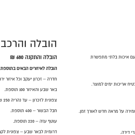
הובלה והרכב
 עם איכות בלתי מתפשרת
הובלה והתקנה 680 ₪
הובלה לאיזורים הבאים בתוספת
חדרה – זכרון יעקב וכל איזור ירושלים
חדירת לחות ומבטיח אריכות ימים למוצר.
באר שבע והאיזור 100 תוספת.
צפונית לזכרון – עד נהריה 250 ש"ח תוספת – יש ליצור קשר בקישור הווצאפ טרם ההזמנה
חבל הבשור – 400 תוספת.
מירה על מראה חדש לאורך זמן.
עוטף עזה – 220 תוספת.
דרומית לבאר שבע – צפונית לקרי
 דירה.