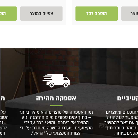
וצר
הוספה לסל
צפייה במוצר
הוס
טיביים
אספקה מהירה
מו
תוכננים ומיוצרים
זמן האספקה של מוצרינו הוא מהיר ביותר
על 
פשר לנו להוזיל
– בתוך ימים ספורים מיום ההזמנה יגיע
הטוב 
 עם זאת להמשיך
המוצר אל ביתכם, והוא יורכב על ידי
וגם
גבוהה ביותר תוך
מקצוענים שעברו הכשרה מיוחדת על ידי
לרשו
נים ביותר.
הצוות המקצועי של "הראל".
המו