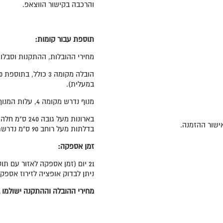
והרכבה בקישור הווצאפ.
תוספת עבור קומות:
מחירי ההובלות, ההתקנות וסבלות 
במעלית).
מנוף נדרש מקומה 4, עלות המנוף תחול על הלקוח ותשולם ע"י הלקוח ישירות לספק.
בארונות מעל גובה 240 ס"מ חלה תוספת תשלום של 100 ש"ח.
בדלתות מעל רוחב 90 ס"מ נדרשת תוספת 100 ש"ח לדלת המשוכללת במחיר הארון המוצג.
זמן אספקה:
21 יום (זמן אספקה לאזור עם תוספת תשלום 30 יום).
ניתן לבדוק אופציה לזירוז אספק
מחירי ההובלה וההתקנה ישולמו ב