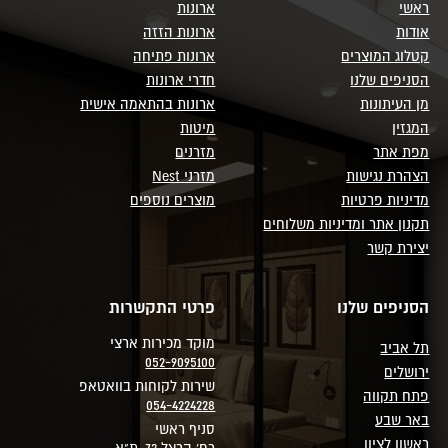
ראשי
ארונות
אודות
ארונות הזזה
קטלוג המוצרים
ארונות פתיחה
הסניפים שלנו
חדרי ארונות
מן העיתונות
ארונות בהתאמה אישית
המגזין
מיטות
מפת אתר
מזרנים
הצהרת נגישות
מזרני Nest
מדיניות פרטיות
מוצרים נוספים
תקנון אתר ומדיניות משלוחים
יצירת קשר
הסניפים שלנו
פרטי התקשרות
מוקד מכירות ארצי
תל אביב
052-9095100
ירושלים
שירות לקוחות בוואטאפ
פתח תקווה
054-4224228
באר שבע
סניף ראשי
ראשון לציון
רח' הרצל 73, ת"א