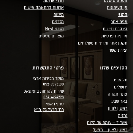
הסניפים שלנו
חדרי ארונות
מן העיתונות
ארונות בהתאמה אישית
המגזין
מיטות
מפת אתר
מזרנים
הצהרת נגישות
מזרני Nest
מדיניות פרטיות
מוצרים נוספים
תקנון אתר ומדיניות משלוחים
יצירת קשר
הסניפים שלנו
פרטי התקשרות
מוקד מכירות ארצי
תל אביב
052-9095100
ירושלים
שירות לקוחות בוואטאפ
פתח תקווה
054-4224228
באר שבע
סניף ראשי
ראשון לציון
רח' הרצל 73, ת"א
נתניה
אשדוד – צומת עד הלום
ראשון לציון – מפעל