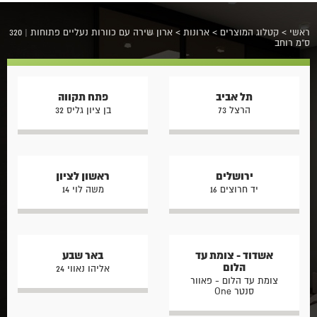
ראשי
>
קטלוג המוצרים
>
ארונות
>
ארון שירה עם כוורות נעליים פתוחות | 320
ס"מ רוחב
תל אביב
פתח תקווה
הרצל 73
בן ציון גליס 32
ירושלים
ראשון לציון
יד חרוצים 16
משה לוי 14
אשדוד - צומת עד
באר שבע
הלום
אליהו נאווי 24
צומת עד הלום - פאוור
סנטר One