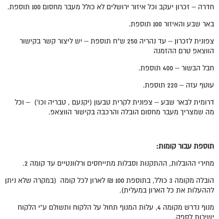
חדרה – זכרון יעקב וכל איזור ירושלים לא כולל מעבר מחסום 100 תוספת.
באר שבע והאיזור 100 תוספת.
צפונית לזכרון – עד נהריה 250 ש"ח תוספת – יש ליצור קשר בקישור
הווצאפ טרם ההזמנה
חבל הבשור – 400 תוספת.
עוטף עזה – 220 תוספת.
דרומית לבאר שבע – צפונית לקרית טבעון (יקנעם , טבריה וכו') – וכל
מה שמצריך מעבר מחסום הובלה והרכבה בקישור הווצאפ.
תוספת עבור קומות:
מחירי ההובלות, ההתקנות וסבלות מתייחסים ורלוונטיים עד קומה 2.
הובלה מקומה 3 כולל, בתוספת 100 ₪ לארון לכל קומה (במקרה שלא ניתן
לההעלות את כל הארון במעלית).
מנוף נדרש מקומה 4, עלות המנוף תחול על הלקוח ותשולם ע"י הלקוח
ישירות לספק.