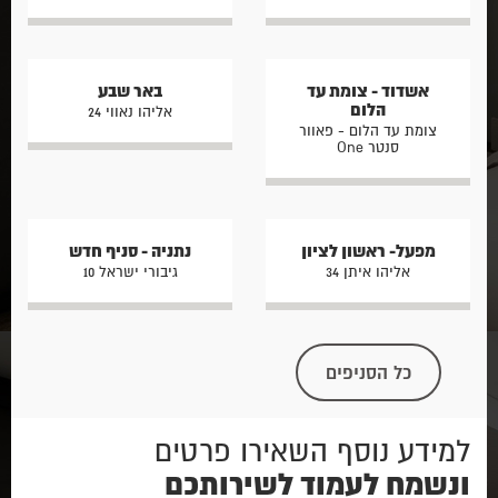
אשדוד - צומת עד
באר שבע
הלום
אליהו נאווי 24
צומת עד הלום - פאוור
סנטר One
מפעל- ראשון לציון
נתניה - סניף חדש
אליהו איתן 34
גיבורי ישראל 10
כל הסניפים
למידע נוסף השאירו פרטים
ונשמח לעמוד לשירותכם