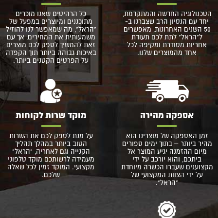
הטכנולוגיה החדשה והמתקדמת,
כל הרהיטים שאנו מוכרים
יחד עם הנסיון הרב שצברנו ב-
מתוכננים ומיוצרים במפעל של
50 השנים האחרונות, מאפשרים
"הראל", מה שמאפשר לנו להוזיל
ל"הראל" לתת לכם תעודת
משמעותית את המחירים, אך עם
אחריות מסודרת ומקיפה לכל
זאת להמשיך לספק לכם מוצרים
אחד מהמוצרים שלנו.
באיכות גבוהה ביותר תוך הקפדה
על הפרטים הקטנים ביותר.
אספקה מהירה
מוקד שרות לקוחות
זמן האספקה של מוצרינו הוא
על מנת לספק לכם את השרות
מהיר ביותר – בתוך ימים ספורים
הטוב ביותר במהלך תהליך
מיום ההזמנה יגיע המוצר אל
הקנייה וגם לאחריה, "הראל"
ביתכם, והוא יורכב על ידי
מעמידה לרשותכם מוקד טלפוני
מקצוענים שעברו הכשרה מיוחדת
מקצועי. המוקד זמין לכל שאלה
על ידי הצוות המקצועי של
שלכם.
"הראל".