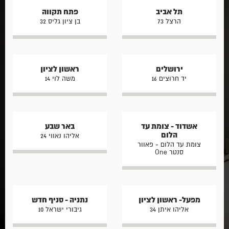
תל אביב
פתח תקווה
הרצל 73
בן ציון גליס 32
ירושלים
ראשון לציון
יד חרוצים 16
משה לוי 14
אשדוד - צומת עד
באר שבע
הלום
אליהו נאווי 24
צומת עד הלום - פאוור
סנטר One
מפעל- ראשון לציון
נתניה - סניף חדש
אליהו איתן 34
גיבורי ישראל 10