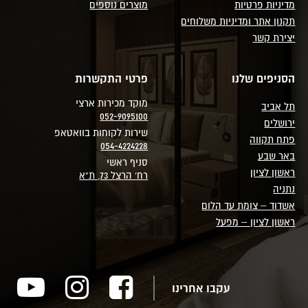
מדיניות פרטיות
מוצרים נוספים
תקנון אתר ומדיניות משלוחים
יצירת קשר
הסניפים שלנו
פרטי התקשרות
מוקד מכירות ארצי
תל אביב
052-9095100
ירושלים
שירות לקוחות בוואטאפ
פתח תקווה
054-4224228
באר שבע
סניף ראשי
ראשון לציון
רח' הרצל 73, ת"א
נתניה
אשדוד – צומת עד הלום
ראשון לציון – מפעל
עקבו אחרינו