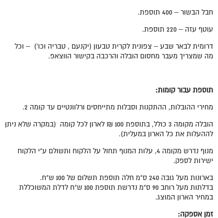
חבל הבשור – 400 תוספת.
עוטף עזה – 220 תוספת.
דרומית לבאר שבע – צפונית לקרית טבעון (יקנעם , טבריה וכו') – וכל
מה שמצריך מעבר מחסום הובלה והרכבה בקישור הווצאפ.
תוספת עבור קומות:
מחירי ההובלות, ההתקנות וסבלות מתייחסים ורלוונטיים עד קומה 2.
הובלה מקומה 3 כולל, בתוספת 100 ₪ לארון לכל קומה (במקרה שלא ניתן
לההעלות את כל הארון במעלית).
מנוף נדרש מקומה 4, עלות המנוף תחול על הלקוח ותשולם ע"י הלקוח
ישירות לספק.
בארונות מעל גובה 240 ס"מ חלה תוספת תשלום של 100 ש"ח.
בדלתות מעל רוחב 90 ס"מ נדרשת תוספת 100 ש"ח לדלת המשוכללת
במחיר הארון המוצג.
זמן אספקה: