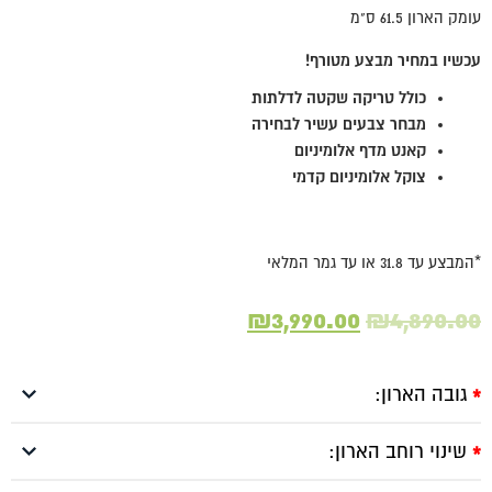
עומק הארון 61.5 ס"מ
עכשיו במחיר מבצע מטורף!
כולל טריקה שקטה לדלתות
מבחר צבעים עשיר לבחירה
קאנט מדף אלומיניום
צוקל אלומיניום קדמי
*המבצע עד 31.8 או עד גמר המלאי
המחיר
המחיר
₪
3,990.00
₪
4,890.00
המקורי
הנוכחי
היה:
הוא:
גובה הארון:
₪3,990.00.
₪4,890.00.
*
שינוי רוחב הארון:
*