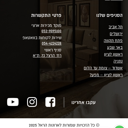
הסניפים שלנו
פרטי התקשרות
מוקד מכירות ארצי
תל אביב
052-9095100
ירושלים
שירות לקוחות בוואטאפ
פתח תקווה
054-4224228
באר שבע
סניף ראשי
ראשון לציון
רח' הרצל 73, ת"א
נתניה
אשדוד – צומת עד הלום
ראשון לציון – מפעל
עקבו אחרינו
© כל הזכויות שמורות לארונות הראל 2025