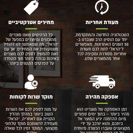
תעודת אחריות
מחירים אטרקטיביים
הטכנולוגיה החדשה והמתקדמת,
כל הרהיטים שאנו מוכרים
יחד עם הנסיון הרב שצברנו ב-
מתוכננים ומיוצרים במפעל של
50 השנים האחרונות, מאפשרים
"הראל", מה שמאפשר לנו להוזיל
ל"הראל" לתת לכם תעודת
משמעותית את המחירים, אך עם
אחריות מסודרת ומקיפה לכל
זאת להמשיך לספק לכם מוצרים
אחד מהמוצרים שלנו.
באיכות גבוהה ביותר תוך הקפדה
על הפרטים הקטנים ביותר.
אספקה מהירה
מוקד שרות לקוחות
זמן האספקה של מוצרינו הוא
על מנת לספק לכם את השרות
מהיר ביותר – בתוך ימים ספורים
הטוב ביותר במהלך תהליך
מיום ההזמנה יגיע המוצר אל
הקנייה וגם לאחריה, "הראל"
ביתכם, והוא יורכב על ידי
מעמידה לרשותכם מוקד טלפוני
מקצוענים שעברו הכשרה מיוחדת
מקצועי. המוקד זמין לכל שאלה
על ידי הצוות המקצועי של
שלכם.