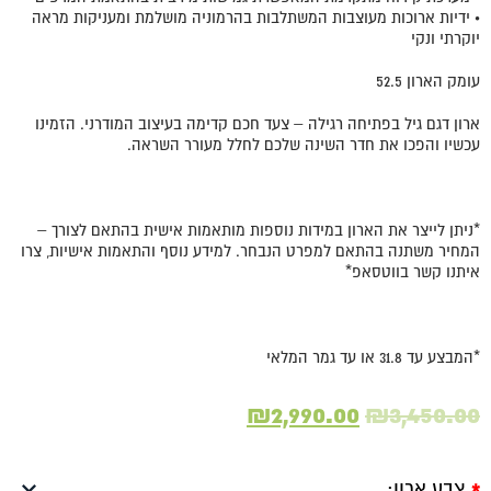
• ידיות ארוכות מעוצבות המשתלבות בהרמוניה מושלמת ומעניקות מראה
יוקרתי ונקי
עומק הארון 52.5
ארון דגם גיל בפתיחה רגילה – צעד חכם קדימה בעיצוב המודרני. הזמינו
עכשיו והפכו את חדר השינה שלכם לחלל מעורר השראה.
*ניתן לייצר את הארון במידות נוספות מותאמות אישית בהתאם לצורך –
המחיר משתנה בהתאם למפרט הנבחר. למידע נוסף והתאמות אישיות, צרו
איתנו קשר בווטסאפ*
*המבצע עד 31.8 או עד גמר המלאי
המחיר
המחיר
₪
2,990.00
₪
3,450.00
המקורי
הנוכחי
היה:
הוא:
צבע ארון: