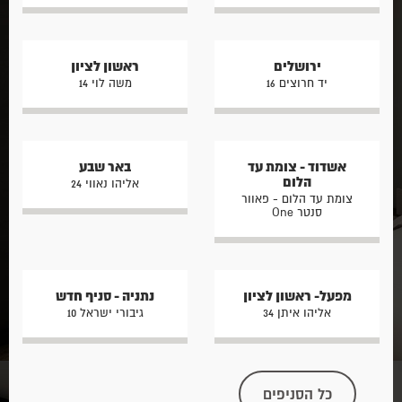
ירושלים
ראשון לציון
יד חרוצים 16
משה לוי 14
אשדוד - צומת עד
באר שבע
הלום
אליהו נאווי 24
צומת עד הלום - פאוור
סנטר One
מפעל- ראשון לציון
נתניה - סניף חדש
אליהו איתן 34
גיבורי ישראל 10
כל הסניפים