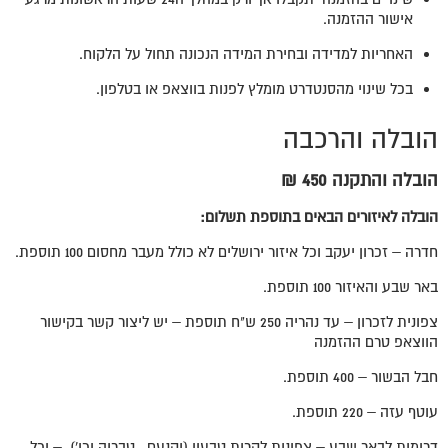
אישור ההזמנה.
האחריות למדידה ובחירת המידה הנכונה תחול על הלקוח.
בכל שינוי מהסנטדרט מומלץ לפנות בווצאפ או בטלפון.
הובלה והרכבה
הובלה והתקנה 450 ₪
הובלה לאיזורים הבאים בתוספת תשלום:
חדרה – זכרון יעקב וכל איזור ירושלים לא כולל מעבר מחסום 100 תוספת.
באר שבע והאיזור 100 תוספת.
צפונית לזכרון – עד נהריה 250 ש"ח תוספת – יש ליצור קשר בקישור
הווצאפ טרם ההזמנה
חבל הבשור – 400 תוספת.
עוטף עזה – 220 תוספת.
דרומית לבאר שבע – צפונית לקרית טבעון (יקנעם , טבריה וכו') – וכל