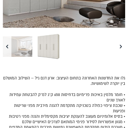
גלו את החדשנות האחרונה בתחום העיצוב: ארון דגם גיל – השילוב המושלם
בין יוקרה לשימושיות.
• חומר מלמין באיכות פרימיום בדחיסות 650 ק"ג למ"ק להבטחת עמידות
לאורך שנים
• שכבת ציפוי כפולה בטכניקה מתקדמת להגנה מירבית מפני שריטות
ופגיעות
• בסיס אלומיניום מעוצב להענקת יציבות מקסימלית והגנה מפני רטיבות
• מגוון אפשרויות לסידור פנימי המותאם לצרכים האישיים שלכם
• מערכת קידוח מתקדמת המאפשרת גמישות מירבית בהתאמת המדפים