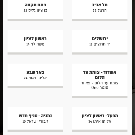
תל אביב
פתח תקווה
הרצל 73
בן ציון גליס 32
ירושלים
ראשון לציון
יד חרוצים 16
משה לוי 14
אשדוד - צומת עד
באר שבע
הלום
אליהו נאווי 24
צומת עד הלום - פאוור
סנטר One
מפעל- ראשון לציון
נתניה - סניף חדש
אליהו איתן 34
גיבורי ישראל 10