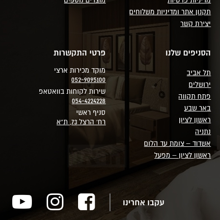
תקנון אתר ומדיניות משלוחים
יצירת קשר
הסניפים שלנו
פרטי התקשרות
מוקד מכירות ארצי
תל אביב
052-9095100
ירושלים
שירות לקוחות בוואטאפ
פתח תקווה
054-4224228
באר שבע
סניף ראשי
ראשון לציון
רח' הרצל 73, ת"א
נתניה
אשדוד – צומת עד הלום
ראשון לציון – מפעל
עקבו אחרינו