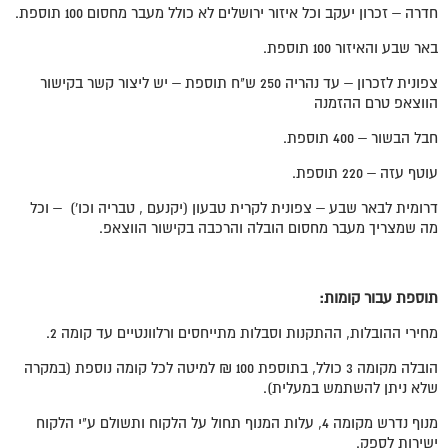
חדרה – זכרון יעקב וכל איזור ירושלים לא כולל מעבר מחסום 100 תוספת.
באר שבע והאיזור 100 תוספת.
צפונית לזכרון – עד נהריה 250 ש"ח תוספת – יש ליצור קשר בקישור
הווצאפ טרם ההזמנה
חבל הבשור – 400 תוספת.
עוטף עזה – 220 תוספת.
דרומית לבאר שבע – צפונית לקרית טבעון (יקנעם , טבריה וכו') – וכל
מה שמצריך מעבר מחסום הובלה והרכבה בקישור הווצאפ.
תוספת עבור קומות
:
מחירי ההובלות, ההתקנות וסבלות מתייחסים ורלוונטיים עד קומה 2.
הובלה מקומה 3 כולל, בתוספת 100 ₪ למיטה לכל קומה נוספת (במקרה
שלא ניתן להשתמש במעלית).
מנוף נדרש מקומה 4, עלות המנוף תחול על הלקוח ותשולם ע"י הלקוח
ישירות לספק.