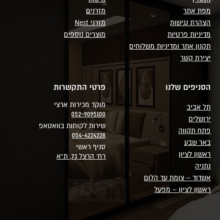
מפת אתר
מזרנים
הצהרת נגישות
מזרני Nest
מדיניות פרטיות
מוצרים נוספים
תקנון אתר ומדיניות משלוחים
יצירת קשר
הסניפים שלנו
פרטי התקשרות
מוקד מכירות ארצי
תל אביב
052-9095100
ירושלים
שירות לקוחות בוואטאפ
פתח תקווה
054-4224228
באר שבע
סניף ראשי
ראשון לציון
רח' הרצל 73, ת"א
נתניה
אשדוד – צומת עד הלום
ראשון לציון – מפעל