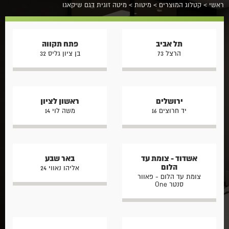
ראשי
>
קטלוג המוצרים
>
מיטות
>
מיטה זוגית דגם שיקאגו
תל אביב
פתח תקווה
הרצל 73
בן ציון גליס 32
ירושלים
ראשון לציון
יד חרוצים 16
משה לוי 14
אשדוד - צומת עד
באר שבע
הלום
אליהו נאווי 24
צומת עד הלום - פאוור
סנטר One