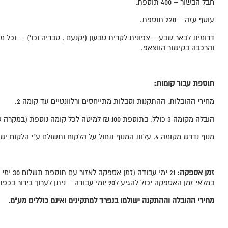
חבל הבשור – 400 תוספת.
עוטף עזה – 220 תוספת.
דרומית לבאר שבע – צפונית לקרית טבעון (יקנעם , טבריה וכו') – וכל
והרכבה בקישור הווצאפ.
תוספת עבור קומות
:
מחירי ההובלות, ההתקנות וסבלות מתייחסים ורלוונטיים עד קומה 2.
הובלה מקומה 3 כולל, בתוספת 100 ₪ למיטה לכל קומה נוספת (במקרה שלא ניתן להשתמש במעלית).
מנוף נדרש מקומה 4, עלות המנוף תחול על הלקוח ותשולם ע"י הלקוח ישירות לספק.
זמן אספקה
:
21 ימי עבו
במלאי זמן האספקה יכול להגיע ל90 יומי עבודה – ניתן לערוך בירור בכפתור הווצאפ טרם ההזמנה.
מחירי ההובלה וההתקנה ישולמו בנפרד למתקינים ואינם כוללים מע"מ.