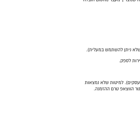
דה (זמן אספקה לאזור עם תוספת תשלום 30 ימי עסקים). למיטות שלא נמצאות