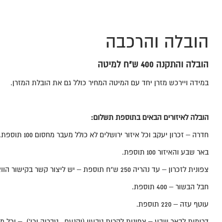
הובלה והרכבה
הובלה והתקנה 400 ש"ח למיטה
במידה ויירכש מזרן יחד עם המיטה המחיר כולל גם את הובלת המזרן.
הובלה לאיזורים הבאים בתוספת תשלום
:
חדרה – זכרון יעקב וכל איזור ירושלים לא כולל מעבר מחסום 100 תוספת.
באר שבע והאיזור 100 תוספת.
צפונית לזכרון – עד נהריה 250 ש"ח תוספת – יש ליצור קשר בקישור הווצאפ טרם ההזמנה
חבל הבשור – 400 תוספת.
עוטף עזה – 220 תוספת.
דרומית לבאר שבע – צפונית לקרית טבעון (יקנעם , טבריה וכו') – וכל