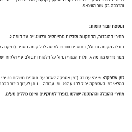
והרכבה בקישור הווצאפ.
תוספת עבור קומות
:
מחירי ההובלות, ההתקנות וסבלות מתייחסים ורלוונטיים עד קומה 2.
הובלה מקומה 3 כולל, בתוספת 100 ₪ למיטה לכל קומה נוספת (במקרה שלא ניתן להשתמש במעלית).
מנוף נדרש מקומה 4, עלות המנוף תחול על הלקוח ותשולם ע"י הלקוח ישירות לספק.
זמן אספקה
:
21 ימי עבו
במלאי זמן האספקה יכול להגיע ל90 יומי עבודה – ניתן לערוך בירור בכפתור הווצאפ טרם ההזמנה.
מחירי ההובלה וההתקנה ישולמו בנפרד למתקינים ואינם כוללים מע"מ.