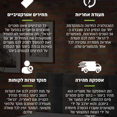
תעודת אחריות
מחירים אטרקטיביים
הטכנולוגיה החדשה והמתקדמת,
כל הרהיטים שאנו מוכרים
יחד עם הנסיון הרב שצברנו ב-
מתוכננים ומיוצרים במפעל של
50 השנים האחרונות, מאפשרים
"הראל", מה שמאפשר לנו להוזיל
ל"הראל" לתת לכם תעודת
משמעותית את המחירים, אך עם
אחריות מסודרת ומקיפה לכל
זאת להמשיך לספק לכם מוצרים
אחד מהמוצרים שלנו.
באיכות גבוהה ביותר תוך הקפדה
על הפרטים הקטנים ביותר.
אספקה מהירה
מוקד שרות לקוחות
זמן האספקה של מוצרינו הוא
על מנת לספק לכם את השרות
מהיר ביותר – בתוך ימים ספורים
הטוב ביותר במהלך תהליך
מיום ההזמנה יגיע המוצר אל
הקנייה וגם לאחריה, "הראל"
ביתכם, והוא יורכב על ידי
מעמידה לרשותכם מוקד טלפוני
מקצוענים שעברו הכשרה מיוחדת
מקצועי. המוקד זמין לכל שאלה
על ידי הצוות המקצועי של
שלכם.
"הראל".