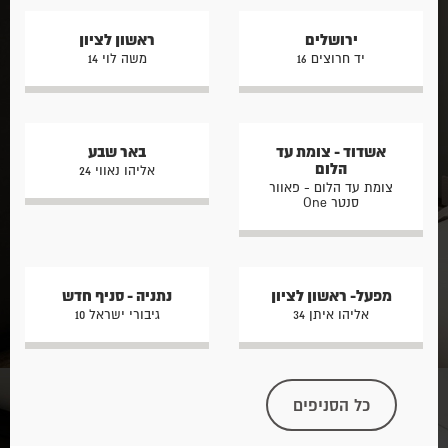
ירושלים
ראשון לציון
יד חרוצים 16
משה לוי 14
אשדוד - צומת עד
באר שבע
הלום
אליהו נאווי 24
צומת עד הלום - פאוור
סנטר One
מפעל- ראשון לציון
נתניה - סניף חדש
אליהו איתן 34
גיבורי ישראל 10
כל הסניפים