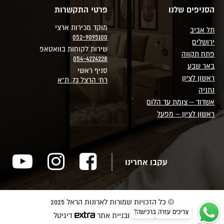
הסניפים שלנו
פרטי התקשרות
מוקד מכירות ארצי
תל אביב
052-9095100
ירושלים
שירות לקוחות בוואטאפ
פתח תקווה
054-4224228
באר שבע
סניף ראשי
ראשון לציון
רח' הרצל 73, ת"א
נתניה
אשדוד – צומת עד הלום
ראשון לציון – מפעל
עקבו אחרינו
© כל הזכויות שמורות לארונות הראל 2025
צריכים עזרה ברכישה?
שיווק דיגיטלי ובניית אתר
דיגיטל