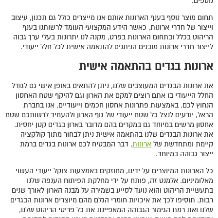
נוספים.
תחום מוצר נוסף בענף הארונות אותם אנו מייצרים כולל גם תכנון, עיצוב
וייצור של חדרי ארונות, כאשר הידע המקצועי העומד לרשותנו בענף
הריהוט בכלל ובתחום הארונות בפרט, מקנה לנו יתרונות בעלי ערך גבוה
לייצור חדרי ארונות מובנים הניתנים להתאמה אישית לכל חלל ייעודי.
ארונות בגדים בהתאמה אישית
את ארונות הבגדים המעוצבים שלנו, ניתן להתאים באופן אישי גם לגודל
החלל הייעודי בו אתם רוצים למקם את הארון וגם להיקף שטח האחסון
הנחוץ לכם. באמצעות פתרונות אחסון חכמים וייעודיים, אנו בחברת
הראל, יודעים לנצל כל שטח ייעודי של גוף הארון ולהעמיד לרשותכם שטח
אחסון מרשים במיוחד גם במקרים בהם מדובר בארון בגדים קטן יחסית.
את ארונות הבגדים שלנו בהתאמה אישית ניתן לבחור מתוך קולקציה
קיימת ומתחדשת של
ארונות
, דבר המבטיח לכם ארונות בגדים ברמת
ייצור גבוהה במיוחד.
כל הארונות המיוצרים על ידינו, מחוזקים באמצעות צוקל ייעודי העשוי
מאלומיניום. אלמנט זה, פותח על ידי מחלקת הפיתוח הענפה שלנו
בתעשיית הריהוט והוא נועד לסייע בשמירה על מבנה הארון לאורך שנים
רבות. תוסיפו לכך את איכויות חומרי הגלם מהם מיוצרים ארונות הבגדים
שלנו ואת רמת הגימור הגבוהה המאפיינת את כל פריטי הריהוט שלנו,