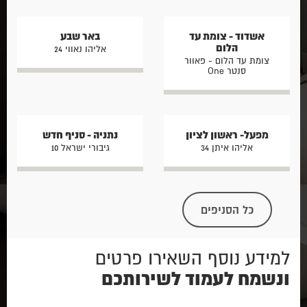
אשדוד - צומת עד
באר שבע
הלום
אליהו נאווי 24
צומת עד הלום - פאוור
סנטר One
מפעל- ראשון לציון
נתניה - סניף חדש
אליהו איתן 34
גיבורי ישראל 10
כל הסניפים
למידע נוסף השאירו פרטים
ונשמח לעמוד לשירותכם