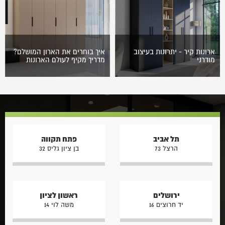
יוקרתי שרק בעלי…
הולך וגדל של אנשים. אין…
ארונות קיר - יתרונות בעיצוב
איך בוחרים את הארון המושלם?
מודרני
מדריך מקיף לעולם הארונות
אחד הסגנונות העיצוביים
בחירת ארון היא הרבה מעבר
הבולטים ביותר בתחום ארונות
להחלטה פונקציונלית של אחסון
הקיר הוא סגנון העיצוב המודרני.
בגדים. הארון המודרני הפך
סגנון זה דוגל במינימליזם ולכן
בשנים האחרונות לאחד
נמצא בו חלל…
האלמנטים המרכזיים בעיצוב
הבית,…
תל אביב
פתח תקווה
הרצל 73
בן ציון גליס 32
ירושלים
ראשון לציון
יד חרוצים 16
משה לוי 14