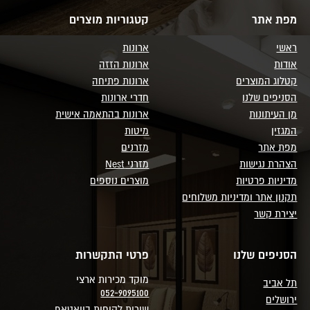
מפת אתר
קטגוריות מוצרים
ראשי
ארונות
אודות
ארונות הזזה
קטלוג המוצרים
ארונות פתיחה
הסניפים שלנו
חדרי ארונות
מן העיתונות
ארונות בהתאמה אישית
המגזין
מיטות
מפת אתר
מזרנים
הצהרת נגישות
מזרני Nest
מדיניות פרטיות
מוצרים נוספים
תקנון אתר ומדיניות משלוחים
יצירת קשר
הסניפים שלנו
פרטי התקשרות
מוקד מכירות ארצי
תל אביב
052-9095100
ירושלים
שירות לקוחות בוואטאפ