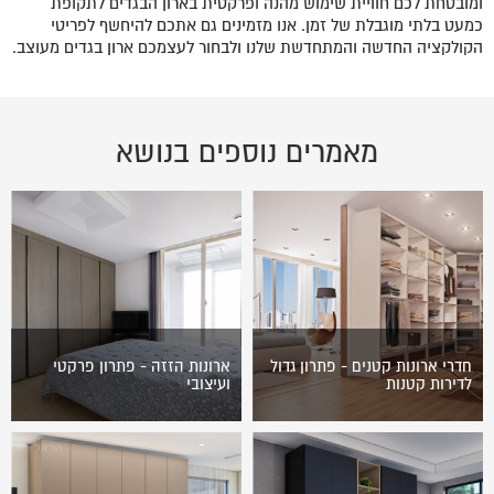
ומובטחת לכם חוויית שימוש מהנה ופרקטית בארון הבגדים לתקופת
כמעט בלתי מוגבלת של זמן. אנו מזמינים גם אתכם להיחשף לפריטי
הקולקציה החדשה והמתחדשת שלנו ולבחור לעצמכם ארון בגדים מעוצב.
מאמרים נוספים בנושא
חדרי ארונות קטנים - פתרון גדול
ארונות הזזה - פתרון פרקטי
לדירות קטנות
ועיצובי
חדרי ארונות הפכו בשנים
אין מקום...? מחפשים משהו
האחרונות לפתרון אחסון הבגדים
חדש...? ארונות הזזה
הנוח והמבוקש ביותר. עם זאת,
לשירותכם! ארונות הזזה הם
חדרי ארונות נתפשים כמוצר
הפתרון הפרקטי ועיצובי למספר