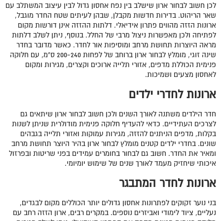
לכן חשוב לבחור ארון שישלב בין נפח אחסון גדול לבין עיצוב המשתלב עם
שאר הריהוט. בדירות חדשות מקבלן, שבהן לעיתים שטח החדר מוגבל,
ארונות הזזה מהווים פתרון אידיאלי. דלתות ההזזה אינן דורשות מקום
לפתיחה ולכן מאפשרות ניצול מרבי של החלל. בנוסף, ניתן לשלב דלתות
מראה היוצרות תחושת מרחב ומוסיפות אור לחדר. כאשר מדובר בחדר
שינה זוגי, מומלץ לבחור ארון ברוחב של לפחות 200-240 ס"מ, עם חלוקה
פנימית הכוללת מדפים, אזורי תלייה ארוכים וקצרים, מגירות ומקום
לאחסון מצעים ושמיכות.
ארונות לחדרי ילדים
חדר הילדים משתנה לאורך השנים ולכן חשוב לבחור ארון שיתאים גם
לצרכים העתידיים. כדאי להעדיף חלוקה פנימית מודולרית שניתן לשנות
בקלות, מדפים הניתנים להזזה, מגירות עמוקות ואזורי תלייה בגבהים
שונים. בחדרי ילדים קטנים מומלץ לבחור ארון בהיר היוצר תחושת מרחב
ומאיר את החדר. חשוב גם לבחור בחומרים עמידים בפני שריטות ובפרזול
איכותי שיחזיק מעמד לאורך שנים של שימוש יומיומי.
ארונות לחדר המתבגר
בני נוער זקוקים לפתרונות אחסון גדולים יותר הכוללים מקום לבגדים,
נעליים, ציוד לימודי ואביזרים נוספים. במקרים רבים, ארון הזזה רחב עם