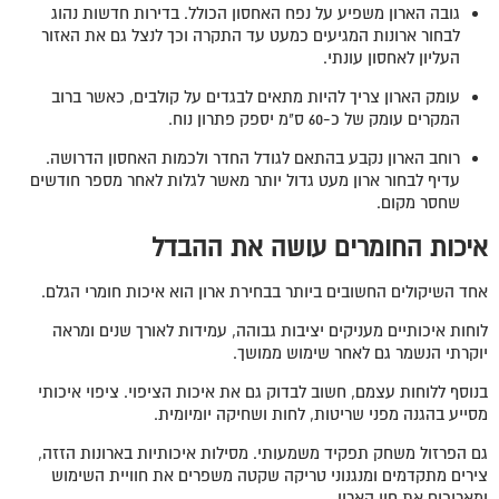
גובה הארון משפיע על נפח האחסון הכולל. בדירות חדשות נהוג
לבחור ארונות המגיעים כמעט עד התקרה וכך לנצל גם את האזור
העליון לאחסון עונתי.
עומק הארון צריך להיות מתאים לבגדים על קולבים, כאשר ברוב
המקרים עומק של כ-60 ס"מ יספק פתרון נוח.
רוחב הארון נקבע בהתאם לגודל החדר ולכמות האחסון הדרושה.
עדיף לבחור ארון מעט גדול יותר מאשר לגלות לאחר מספר חודשים
שחסר מקום.
איכות החומרים עושה את ההבדל
אחד השיקולים החשובים ביותר בבחירת ארון הוא איכות חומרי הגלם.
לוחות איכותיים מעניקים יציבות גבוהה, עמידות לאורך שנים ומראה
יוקרתי הנשמר גם לאחר שימוש ממושך.
בנוסף ללוחות עצמם, חשוב לבדוק גם את איכות הציפוי. ציפוי איכותי
מסייע בהגנה מפני שריטות, לחות ושחיקה יומיומית.
גם הפרזול משחק תפקיד משמעותי. מסילות איכותיות בארונות הזזה,
צירים מתקדמים ומנגנוני טריקה שקטה משפרים את חוויית השימוש
ומאריכים את חיי הארון.