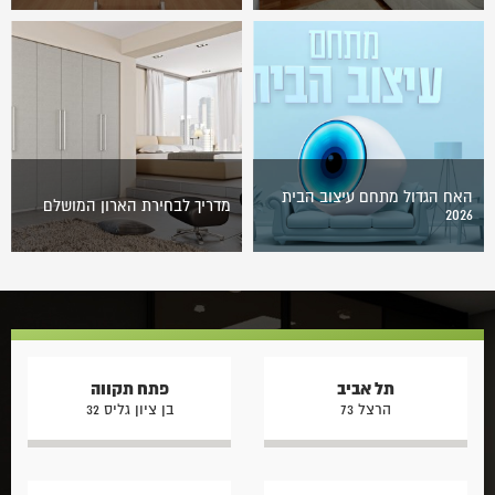
אתם זוכרים את הימים בהם
השפע המצוי בעולמנו מביא
היינו פוסעים לדירה ומחפשים
איתו, מעבר לאיכות חיים גבוהה,
אחר ארונות קיר, ועדיף כמה
גם בעיות אחסון ומקום. מה
שיותר גדולים? לשמחתנו ימים
אפשר לעשות עם כל הבגדים,
אלה כבר…
הנעליים…
האח הגדול מתחם עיצוב הבית
מדריך לבחירת הארון המושלם
2026
האח הגדול באתר רשת 13 מזמין
קנייה של ארון אינה קנייה
את הצופים להיכנס אל לב הבית
פשוטה אלא כזאת שצריך
המפורסם במדינה ולחוות מקרוב
להשקיע זמן ומחשבה רבים כדי
את כל מה שמתרחש…
לוודא שהבחירה מושלמת
ומתאימה בדיוק לצרכים…
תל אביב
פתח תקווה
הרצל 73
בן ציון גליס 32