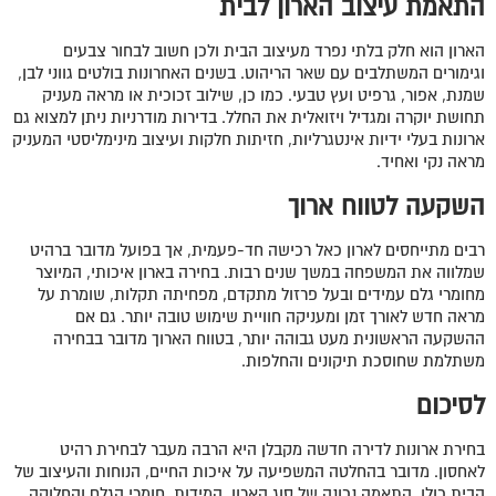
התאמת עיצוב הארון לבית
הארון הוא חלק בלתי נפרד מעיצוב הבית ולכן חשוב לבחור צבעים
וגימורים המשתלבים עם שאר הריהוט. בשנים האחרונות בולטים גווני לבן,
שמנת, אפור, גרפיט ועץ טבעי. כמו כן, שילוב זכוכית או מראה מעניק
תחושת יוקרה ומגדיל ויזואלית את החלל. בדירות מודרניות ניתן למצוא גם
ארונות בעלי ידיות אינטגרליות, חזיתות חלקות ועיצוב מינימליסטי המעניק
מראה נקי ואחיד.
השקעה לטווח ארוך
רבים מתייחסים לארון כאל רכישה חד-פעמית, אך בפועל מדובר ברהיט
שמלווה את המשפחה במשך שנים רבות. בחירה בארון איכותי, המיוצר
מחומרי גלם עמידים ובעל פרזול מתקדם, מפחיתה תקלות, שומרת על
מראה חדש לאורך זמן ומעניקה חוויית שימוש טובה יותר. גם אם
ההשקעה הראשונית מעט גבוהה יותר, בטווח הארוך מדובר בבחירה
משתלמת שחוסכת תיקונים והחלפות.
לסיכום
בחירת ארונות לדירה חדשה מקבלן היא הרבה מעבר לבחירת רהיט
לאחסון. מדובר בהחלטה המשפיעה על איכות החיים, הנוחות והעיצוב של
הבית כולו. התאמה נכונה של סוג הארון, המידות, חומרי הגלם והחלוקה