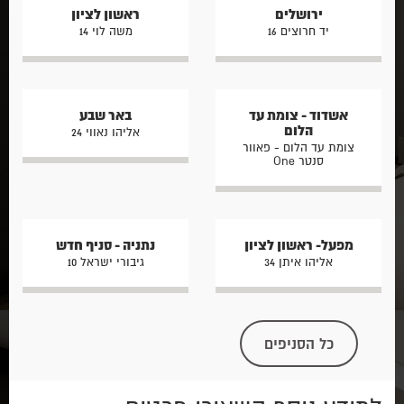
ירושלים
ראשון לציון
יד חרוצים 16
משה לוי 14
אשדוד - צומת עד
באר שבע
הלום
אליהו נאווי 24
צומת עד הלום - פאוור
סנטר One
מפעל- ראשון לציון
נתניה - סניף חדש
אליהו איתן 34
גיבורי ישראל 10
כל הסניפים