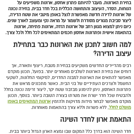
בחירת הארונות. מעבר להיותם פתרון אחסון, ארונות משפיעים על
הנוחות, הסדר, העיצוב והתחושה הכללית בכל חדר בבית. בחירה נכונה
של ארונות לדירה חדשה מאפשרת לנצל באופן מיטבי את שטח הדירה,
ליצור סביבת מגורים מסודרת ולשמור על מראה נקי ומעוצב לאורך שנים.
כיום ניתן למצוא מגוון רחב של ארונות הזזה, ארונות פתיחה, ארונות
בהתאמה אישית ופתרונות אחסון חכמים המתאימים לכל חלל ולכל צורך.
למה חשוב לתכנן את הארונות כבר בתחילת
עיצוב הדירה?
רבים מהדיירים החדשים משקיעים בבחירת מטבח, ריצוף ותאורה, אך
דוחים את בחירת הארונות לשלבים מאוחרים יותר. בפועל, תכנון מוקדם
מאפשר להתאים את הארונות למבנה החדרים, למיקומי החלונות, לשקעי
החשמל ולצרכים העתידיים של בני הבית. כאשר מתכננים מראש את
פתרונות האחסון, ניתן להימנע מבזבוז שטח יקר, ליצור זרימה נכונה בחלל
ולהבטיח שכל חדר ישרת את מטרתו בצורה הטובה ביותר. בנוסף, תכנון
מוקדם מאפשר לבחור מידות מדויקות ולהזמין
ארונות המתאימים באופן
מושלם לחלל
, ללא פשרות וללא צורך בהתאמות מאוחרות.
התאמת ארון לחדר השינה
חדר השינה הוא בדרך כלל המקום שבו נמצא הארון הגדול ביותר בבית.