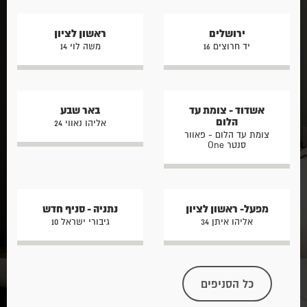
ירושלים
ראשון לציון
יד חרוצים 16
משה לוי 14
אשדוד - צומת עד
באר שבע
הלום
אליהו נאווי 24
צומת עד הלום - פאוור
סנטר One
מפעל- ראשון לציון
נתניה - סניף חדש
אליהו איתן 34
גיבורי ישראל 10
כל הסניפים