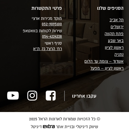
הסניפים שלנו
פרטי התקשרות
מוקד מכירות ארצי
תל אביב
052-9095100
ירושלים
שירות לקוחות בוואטאפ
פתח תקווה
054-4224228
באר שבע
סניף ראשי
ראשון לציון
רח' הרצל 73, ת"א
נתניה
אשדוד – צומת עד הלום
ראשון לציון – מפעל
עקבו אחרינו
© כל הזכויות שמורות לארונות הראל 2025
שיווק דיגיטלי ובניית אתר
דיגיטל