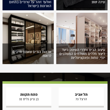
שינה 2019
ואלעד זוהר על טרנדים בתחום
הארונות בישראל
בשנים האחרונות נכנסות מגמות
עיצוב חדשניות אל תחום עיצוב
חדרי השינה. צרכי משתמשים
בחדר השינה הולכים ונעשים
אלגנטיים יותר והטעם…
עיצוב הבית וחדרי השינה: כיצד
ארונות בגדים שאתם חייבים
ליצור חללים מושלמים המשלבים
לראות
יופי, נוחות ופונקציונליות
עיצוב הבית הוא אמנות
ארונות בגדים יכולים לשנות
המשלבת יצירתיות,
מקצה לקצה את עיצוב חלל
פונקציונליות ותחושת הרמוניה
המגורים בו הם ממוקמים, זאת
בין כל אחד מהמרחבים בבית.
הודות להיצע הולך וגדל של
החדרים השונים, במיוחד חדרי
ארונות…
השינה, צריכים…
תל אביב
פתח תקווה
הרצל 73
בן ציון גליס 32