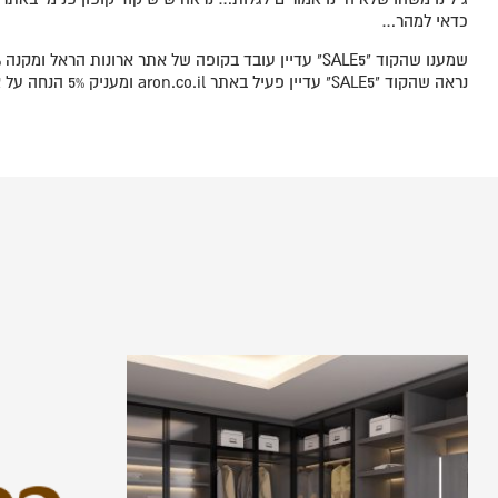
כדאי למהר…
נראה שהקוד "SALE5" עדיין פעיל באתר aron.co.il ומעניק 5% הנחה על ארונות בהתאמה אישית. זה היה אמור להיות קוד פנימי לעובדים, אז לא בטוח שישאר פעיל לאורך זמן…