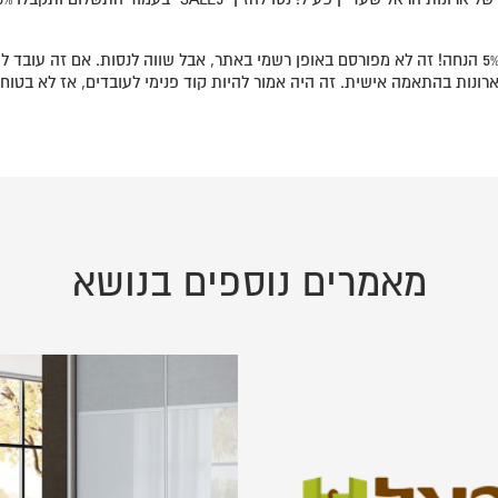
שמענו שהקוד "SALE5" עדיין עובד בקופה של אתר ארונות הראל ומקנה 5% הנחה! זה לא מפורסם באופן רשמי באתר
מאמרים נוספים בנושא