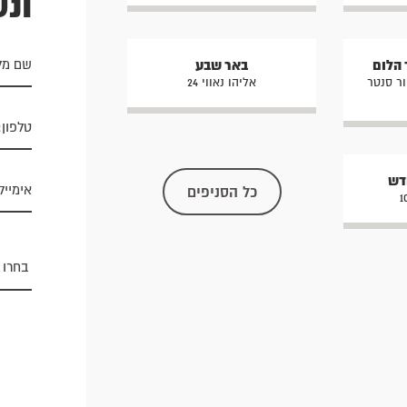
ונ
 הלום
באר שבע
ור סנטר
אליהו נאווי 24
חדש
כל הסניפים