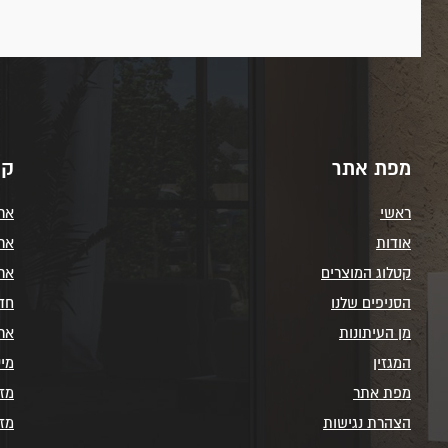
מפת אתר
קט
ראשי
ארו
אודות
ארו
קטלוג המוצרים
אר
הסניפים שלנו
חדר
מן העיתונות
אר
המגזין
מי
מפת אתר
מזר
הצהרת נגישות
מזרנ