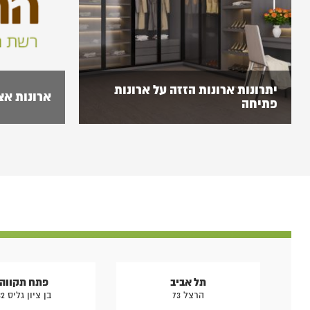
יתרונות ארונות הזזה על ארונות
ארונות אצ
פתיחה
ארונות הזזה הם בעלי מספר יתרונות
[envira-gallery id="7273"]
משמעותיים שבזכותם הם הפכו להיות כל כך
פופולאריים ושכיחים. היום בכל בית שני
ניתן…
תל אביב
פתח תקווה
הרצל 73
בן ציון גליס 32