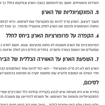
השידות והשטיחים. חשוב גם להתחשב בגובה הארון ובמיקומו בחלל כך שה
5. הפונקציונליות של הארון
מעבר לעיצוב, הארון צריך להיות גם פונקציונלי ונוח לשימוש. כדאי לבחו
החוויה השימושית ולהפוך את הארון לחלק אינטגרלי מהחדר. כך תוכל להי
6. הקפדה על פרופורציות הארון ביחס לחלל
הפרופורציות של הארון חשובות לא פחות מהעיצוב עצמו. חשוב לוודא כי ה
שמנצלים את השטח בצורה מיטבית. בחדרים גדולים ניתן לשלב ארונות גד
7. השפעת הארון על האווירה הכללית של הבית
הארון הוא לא רק פריט פונקציונלי – הוא יכול להיות אחד האלמנטים הבו
חדר השינה או המטבח ולהביא עמו תחושת יוקרה או חמימות בהתאם לעי
לסיכום,
בחירת ארון היא משימה שיש לבצע בקפידה ובחינת כלל המרכיבים שמייצ
הפונקציונליות והנוחות של השימוש. אל תשכחו להתייעץ עם מעצבת פני