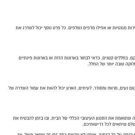
ירות מגנטיות או אפילו מדפים נשלפים. כל פרט נוסף יכול לשדרג את
. בחללים קטנים, כדאי לבחור בארונות הזזה או בארונות פינתיים
לוקה טובה יותר של החלל.
ום נעים, מרווח ומסודר. לעיתים, הארון יכול להוות את עמוד השדרה של
שתואמת את הסגנון העיצובי הכללי של הבית, ובו בזמן להבטיח את
שלם שיתאים לכל דרישותיכם.
גילינו משהו שלא היינו אמורים לגלות… נראה שיש קוד קופון פנימי באתר של ארונות הראל שעדיין פעיל! נסו להזין "SALE5" בעמוד התשלום ותקבלו 5% הנחה על כל הזמנה. אנחנו לא יודעים כמה זמן זה יישאר פעיל, אז