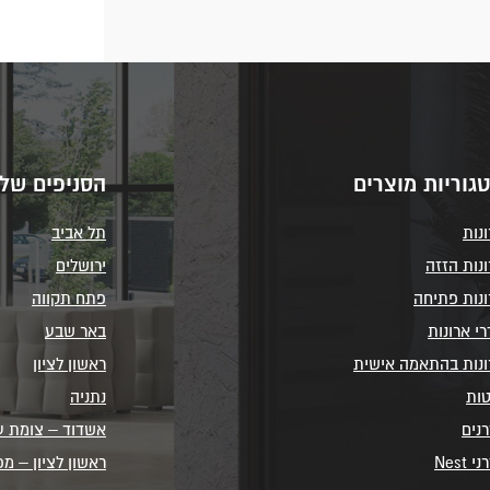
גוריות מוצרים
הסניפים שלנ
נות
תל אביב
נות הזזה
ירושלים
ונות פתיחה
פתח תקווה
י ארונות
באר שבע
ונות בהתאמה אישית
ראשון לציון
טות
נתניה
נים
אשדוד – צומת ע
י Nest
ראשון לציון – מ