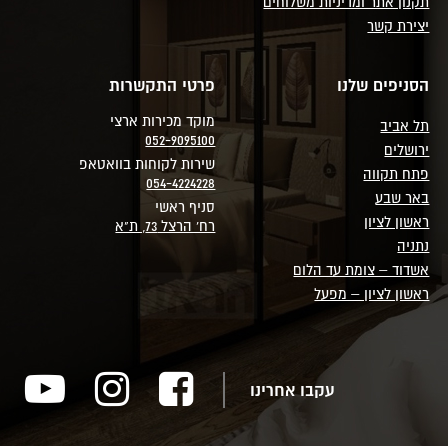
תקנון אתר ומדיניות משלוחים
יצירת קשר
הסניפים שלנו
פרטי התקשרות
מוקד מכירות ארצי
תל אביב
052-9095100
ירושלים
שירות לקוחות בוואטאפ
פתח תקווה
054-4224228
באר שבע
סניף ראשי
ראשון לציון
רח' הרצל 73, ת"א
נתניה
אשדוד – צומת עד הלום
ראשון לציון – מפעל
עקבו אחרינו