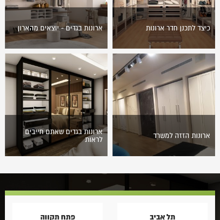
כיצד לתכנן חדר ארונות
ארונות בגדים - יוצאים מהארון
השפע המצוי בעולמנו מביא
נודה על האמת: כשאנו פוסעים
איתו, מעבר לאיכות חיים גבוהה,
אל דירה חדשה, מיד לאחר שאנו
גם בעיות אחסון ומקום. מה
מוודאים כי המטבח מוצא חן
אפשר לעשות עם כל הבגדים,
בעינינו, אנו מתפנים לבדוק…
הנעליים…
ארונות בגדים שאתם חייבים
ארונות הזזה למשרד
לראות
ארונות הזזה לעסק ארונות הזזה
ארונות בגדים יכולים לשנות
נעשו פופולריים בשנים
מקצה לקצה את עיצוב חלל
האחרונות והדרישה להם הולכת
המגורים בו הם ממוקמים, זאת
וגדלה. מעניין לראות כי חלה
הודות להיצע הולך וגדל של
מהפכה בקונספט עיצוב…
ארונות…
תל אביב
פתח תקווה