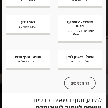
אשדוד - צומת עד
באר שבע
הלום
אליהו נאווי 24
צומת עד הלום - פאוור
סנטר One
מפעל- ראשון לציון
נתניה - סניף חדש
אליהו איתן 34
גיבורי ישראל 10
כל הסניפים
למידע נוסף השאירו פרטים
ונשמח לעמוד לשירותכם