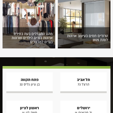
פעילותה של חברת ההייטק
של המרכז הישראלי לניהול,
שבבעלותכם? זה הזמן לדעת
הגיעה לגמר גם חברת רהיטים.
הכול על עיצוב…
ארונות…
מהם ההבדלים בעת בחירת
טרנדים חמים בעיצוב ארונות
ארונות בגדים לילדים וארונות
לשנת 2025
בגדים למבוגרים
שנת 2025 צפויה להיות שנה
בחירת ארון בגדים דורשת
שבה עיצוב ארונות מודרני יישען
התאמה לצרכים של המשתמש.
יותר ויותר על חומרים חדשניים
לכל אחד מבני הבית צרכים
ומתקדמים. לצד החומרים
משלו, פריטי לבוש האופייניים לו
המסורתיים כמו…
וטעם שונה.…
תל אביב
פתח תקווה
הרצל 73
בן ציון גליס 32
ירושלים
ראשון לציון
יד חרוצים 16
משה לוי 14