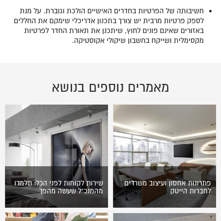
חשיבותה של הפרטיות בחדרים האישיים הולכת וגוברת. על מנת
לספק פרטיות מרבית יש צורך בתכנון אדריכלי שימקם את החללים
באזורים שאינם פונים לחוץ, שיתכנן את תאורת החדר לפרטיות
מקסימלית ושייקח בחשבון שיקולי אקוסטיקה.
מאמרים נוספים בנושא
פתרונות אחסון ועיצוב משרדים
שירות לקוחות לפני הכל: תלמדו
לחברות הייטק
מהמנכ"ל שעשה מהפך
שכרתם או רכשתם חלל ייעודי
כבוד גדול. השנה, לראשונה ב-14
העתיד לשמש אתכם למטרות
שנות קיומה של תחרות העסקים