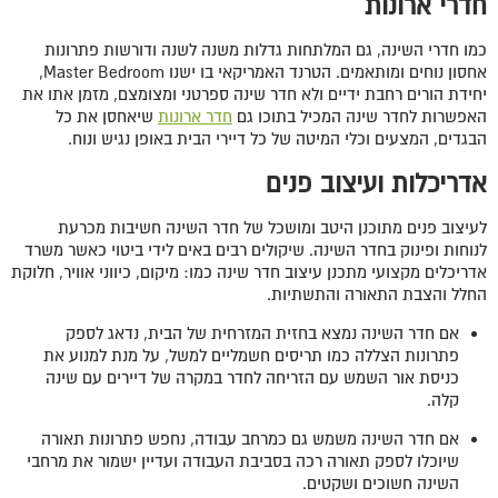
חדרי ארונות
כמו חדרי השינה, גם המלתחות גדלות משנה לשנה ודורשות פתרונות
אחסון נוחים ומותאמים. הטרנד האמריקאי בו ישנו Master Bedroom,
יחידת הורים רחבת ידיים ולא חדר שינה ספרטני ומצומצם, מזמן אתו את
האפשרות לחדר שינה המכיל בתוכו גם
חדר ארונות
שיאחסן את כל
הבגדים, המצעים וכלי המיטה של כל דיירי הבית באופן נגיש ונוח.
אדריכלות ועיצוב פנים
לעיצוב פנים מתוכנן היטב ומושכל של חדר השינה חשיבות מכרעת
לנוחות ופינוק בחדר השינה. שיקולים רבים באים לידי ביטוי כאשר משרד
אדריכלים מקצועי מתכנן עיצוב חדר שינה כמו: מיקום, כיווני אוויר, חלוקת
החלל והצבת התאורה והתשתיות.
אם חדר השינה נמצא בחזית המזרחית של הבית, נדאג לספק
פתרונות הצללה כמו תריסים חשמליים למשל, על מנת למנוע את
כניסת אור השמש עם הזריחה לחדר במקרה של דיירים עם שינה
קלה.
אם חדר השינה משמש גם כמרחב עבודה, נחפש פתרונות תאורה
שיוכלו לספק תאורה רכה בסביבת העבודה ועדיין ישמור את מרחבי
השינה חשוכים ושקטים.