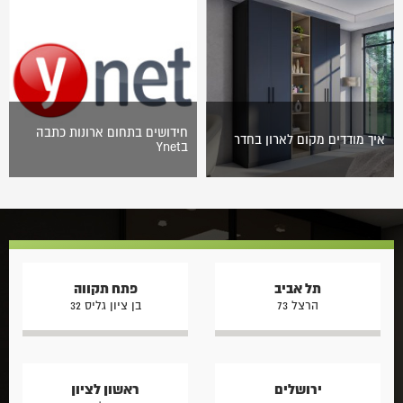
מודרנית, מעוצבת ומאורגנת
להפליא? זה הזמן לדעת הכול
על חשיבותם של חדרי ארונות
בשטח הבית או…
חידושים בתחום ארונות כתבה
איך מודדים מקום לארון בחדר
בYnet
מדידה מדויקת של המקום
כל מה שצריך לדעת לפני
המיועד לארון בחדר היא צעד
שרוכשים ארון, אתר Ynet ערך
קריטי בתכנון מרחב האחסון
ביקור בארונות הראל והגיע
שלכם. בהראל, עם למעלה מ-50
לכמה מסקנות מעניינות!
שנות ניסיון…
שיקולים בבחירת ארון…
תל אביב
פתח תקווה
הרצל 73
בן ציון גליס 32
ירושלים
ראשון לציון