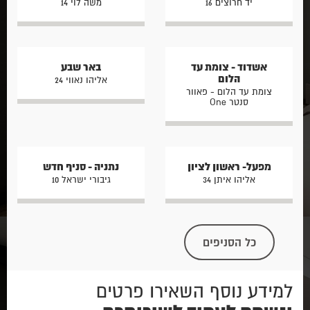
יד חרוצים 16
משה לוי 14
אשדוד - צומת עד
באר שבע
הלום
אליהו נאווי 24
צומת עד הלום - פאוור
סנטר One
מפעל- ראשון לציון
נתניה - סניף חדש
אליהו איתן 34
גיבורי ישראל 10
כל הסניפים
למידע נוסף השאירו פרטים